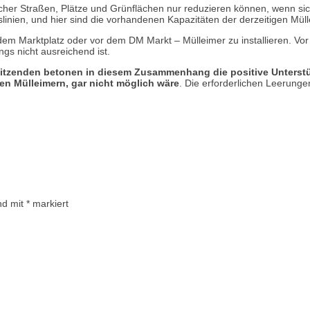
er Straßen, Plätze und Grünflächen nur reduzieren können, wenn sic
slinien, und hier sind die vorhandenen Kapazitäten der derzeitigen Mü
 dem Marktplatz oder vor dem DM Markt – Mülleimer zu installieren. V
ngs nicht ausreichend ist.
itzenden betonen in diesem Zusammenhang die positive Unterstü
en Mülleimern, gar nicht möglich wäre
. Die erforderlichen Leerung
ind mit
*
markiert