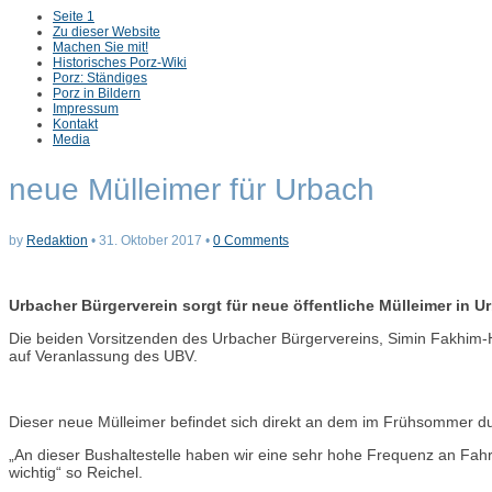
Sub
Seite 1
menu
Zu dieser Website
Machen Sie mit!
Historisches Porz-Wiki
Porz: Ständiges
Porz in Bildern
Impressum
Kontakt
Media
neue Mülleimer für Urbach
by
Redaktion
•
31. Oktober 2017
•
0 Comments
Urbacher Bürgerverein sorgt für neue öffentliche Mülleimer in U
Die beiden Vorsitzenden des Urbacher Bürgervereins, Simin Fakhim-H
auf Veranlassung des UBV.
Dieser neue Mülleimer befindet sich direkt an dem im Frühsommer du
„An dieser Bushaltestelle haben wir eine sehr hohe Frequenz an Fah
wichtig“ so Reichel.