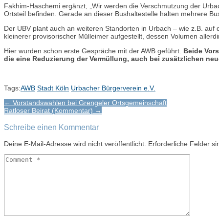
Fakhim-Haschemi ergänzt, „Wir werden die Verschmutzung der Urbach
Ortsteil befinden. Gerade an dieser Bushaltestelle halten mehrere Bu
Der UBV plant auch an weiteren Standorten in Urbach – wie z.B. auf
kleinerer provisorischer Mülleimer aufgestellt, dessen Volumen allerdi
Hier wurden schon erste Gespräche mit der AWB geführt.
Beide Vors
die eine Reduzierung der Vermüllung, auch bei zusätzlichen neu
Tags:
AWB
Stadt Köln
Urbacher Bürgerverein e.V.
Post
← Vorstandswahlen bei Grengeler Ortsgemeinschaft
Ratloser Beirat (Kommentar) →
navigation
Schreibe einen Kommentar
Deine E-Mail-Adresse wird nicht veröffentlicht.
Erforderliche Felder s