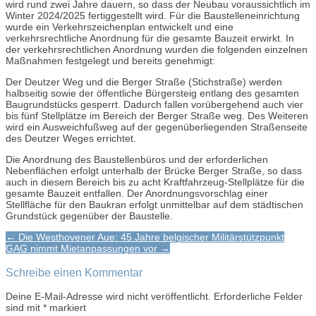
wird rund zwei Jahre dauern, so dass der Neubau voraussichtlich im
Winter 2024/2025 fertiggestellt wird. Für die Baustelleneinrichtung
wurde ein Verkehrszeichenplan entwickelt und eine
verkehrsrechtliche Anordnung für die gesamte Bauzeit erwirkt. In
der verkehrsrechtlichen Anordnung wurden die folgenden einzelnen
Maßnahmen festgelegt und bereits genehmigt:
Der Deutzer Weg und die Berger Straße (Stichstraße) werden
halbseitig sowie der öffentliche Bürgersteig entlang des gesamten
Baugrundstücks gesperrt. Dadurch fallen vorübergehend auch vier
bis fünf Stellplätze im Bereich der Berger Straße weg. Des Weiteren
wird ein Ausweichfußweg auf der gegenüberliegenden Straßenseite
des Deutzer Weges errichtet.
Die Anordnung des Baustellenbüros und der erforderlichen
Nebenflächen erfolgt unterhalb der Brücke Berger Straße, so dass
auch in diesem Bereich bis zu acht Kraftfahrzeug-Stellplätze für die
gesamte Bauzeit entfallen. Der Anordnungsvorschlag einer
Stellfläche für den Baukran erfolgt unmittelbar auf dem städtischen
Grundstück gegenüber der Baustelle.
Post
← Die Westhovener Aue: 45 Jahre belgischer Militärstützpunkt
GAG nimmt Mietanpassungen vor →
navigation
Schreibe einen Kommentar
Deine E-Mail-Adresse wird nicht veröffentlicht.
Erforderliche Felder
sind mit
*
markiert