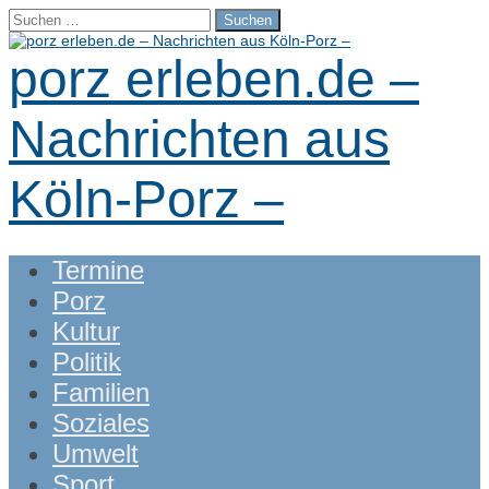
Suchen
nach:
porz erleben.de –
Nachrichten aus
Köln-Porz –
Main
Skip
Termine
menu
to
Porz
content
Kultur
Politik
Familien
Soziales
Umwelt
Sport