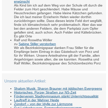
erwünscht
Als Kind bin ich auf dem Weg von der Schule oft durch die
Felder zum Hort geschlendert. Habe Mäuse und
Heuschrecken gefangen. Habe kleine Kätzchen gefunden.
Die ich laut meiner Erzieherin Helen wieder dorthin
zurückbringen sollte. Dass dieses letzte Feld dort wegfällt,
finde ich klimatechnisch sehr problematisch. Aber das war
bei den anderen Feldern, die dem Parkplatz zum Opfer
gefallen sind, auch schon. Auch Felder sind Kältebrücken.
Es gibt Orte
Ralf und Roswitha Wöller
zu
Sabine Stiller verstorben
Wir als Bezirkskönigspaar danken Frau Stiller für die
Empfänge beim Eintrag in das Gästebuch von Porz und
für ihr Wirken. Unsere Anteilnahme gilt der Familie, allen
Angehörigen sowie allen, die sie kannten. Roswitha und
Ralf Wöller, Bezirkskönigspaar des Schützenbezirks Porz
Unsere aktuellen Artikel:
Shalom Musik: Sharon Brauner mit jiddischen Evergreens
Historisches: Porzer Straßen zur NS-Zeit
Förderverein Stadtgymnasium stärkt Unterrichtsqualität
Lauftreff in der Wahner Heide
Zündorf – von der Idylle zur Lärmzone
Gut Leidenhausen: Sommerferienprogramm