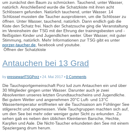
um zunächst den Baum zu schmücken. Tauchend, unter Wasser,
natürlich. Anschließend wurde die Schatzkiste mit ihren acht
Schlössern gefunden. Natürlich tauchend, unter Wasser. 14
Schlüssel mussten die Taucher ausprobieren, um die Schlösser zu
öffnen. Unter Wasser, tauchend, natürlich. Dann endlich gab die
Kiste den Schatz frei. Nach der Schatzsuche ging die Veranstaltung
im Vereinsheim der TSG mit der Ehrung der trainingsbesten und -
fleißigsten Kinder und Jugendlichen weiter. Über Wasser, mit guter
Stimmung, natürlich. Mehr Informationen zur TSG gibt es unter
porzer-taucher.de
, facebook und youtube.
Öffnen der Schatzkiste
Antauchen bei 13 Grad
by
pressewartTSGPorz
•
24. Mai 2017
•
0 Comments
Die Tauchsportgemeinschaft Porz lud zum Antauchen ein und über
30 Mitglieder gingen unter Wasser. Darunter auch je zwei
Absolventen unseres letzten Grundtauchscheins und Jugendliche.
Bei gutem Wetter und angenehmen 20°C Luft- und 13°C
Wassertemperatur eröffneten wir die Tauchsaison am Fühlinger See
stilgerecht und angemessen. Viele Tauchgruppen machten sich auf,
um den See bei mehr oder weniger guter Sicht zu erkunden. Zu
sehen gab es neben den üblichen Kleintieren Barsche, Hechte,
Karpfen und Aale. Die Nicht-Taucher erkundeten den See mit einem
Spaziergang drum herum.