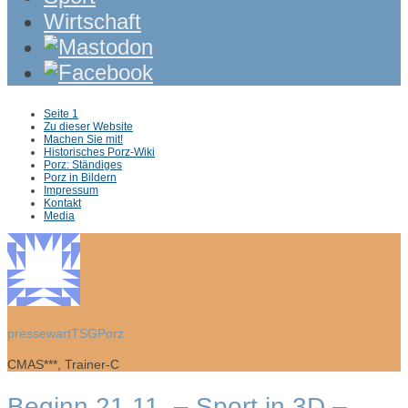
Wirtschaft
Sub
Seite 1
menu
Zu dieser Website
Machen Sie mit!
Historisches Porz-Wiki
Porz: Ständiges
Porz in Bildern
Impressum
Kontakt
Media
pressewartTSGPorz
CMAS***, Trainer-C
Beginn 21.11. – Sport in 3D –