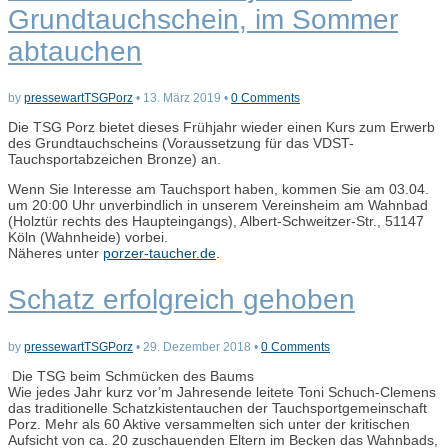
Grundtauchschein, im Sommer
abtauchen
by
pressewartTSGPorz
•
13. März 2019
•
0 Comments
Die TSG Porz bietet dieses Frühjahr wieder einen Kurs zum Erwerb
des Grundtauchscheins (Voraussetzung für das VDST-
Tauchsportabzeichen Bronze) an.
Wenn Sie Interesse am Tauchsport haben, kommen Sie am 03.04.
um 20:00 Uhr unverbindlich in unserem Vereinsheim am Wahnbad
(Holztür rechts des Haupteingangs), Albert-Schweitzer-Str., 51147
Köln (Wahnheide) vorbei.
Näheres unter
porzer-taucher.de
.
Schatz erfolgreich gehoben
by
pressewartTSGPorz
•
29. Dezember 2018
•
0 Comments
Die TSG beim Schmücken des Baums
Wie jedes Jahr kurz vor’m Jahresende leitete Toni Schuch-Clemens
das traditionelle Schatzkistentauchen der Tauchsportgemeinschaft
Porz. Mehr als 60 Aktive versammelten sich unter der kritischen
Aufsicht von ca. 20 zuschauenden Eltern im Becken das Wahnbads,