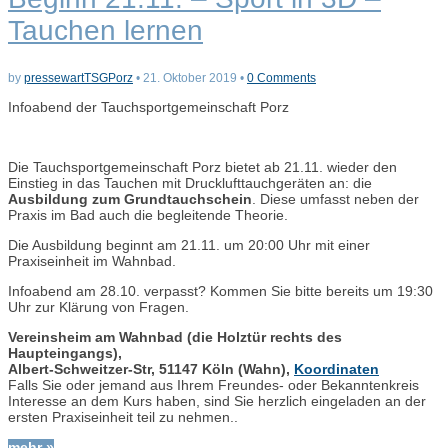
Tauchen lernen
by
pressewartTSGPorz
•
21. Oktober 2019
•
0 Comments
Infoabend der Tauchsportgemeinschaft Porz
Die Tauchsportgemeinschaft Porz bietet ab 21.11. wieder den
Einstieg in das Tauchen mit Drucklufttauchgeräten an: die
Ausbildung zum Grundtauchschein
. Diese umfasst neben der
Praxis im Bad auch die begleitende Theorie.
Die Ausbildung beginnt am 21.11. um 20:00 Uhr mit einer
Praxiseinheit im Wahnbad.
Infoabend am 28.10. verpasst? Kommen Sie bitte bereits um 19:30
Uhr zur Klärung von Fragen.
Vereinsheim am Wahnbad (die Holztür rechts des
Haupteingangs),
Albert-Schweitzer-Str,
51147 Köln (Wahn),
Koordinaten
Falls Sie oder jemand aus Ihrem Freundes- oder Bekanntenkreis
Interesse an dem Kurs haben, sind Sie herzlich eingeladen an der
ersten Praxiseinheit teil zu nehmen..
mehr »