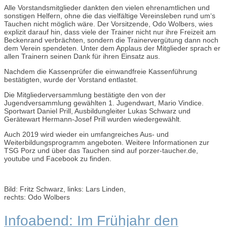
Alle Vorstandsmitglieder dankten den vielen ehrenamtlichen und
sonstigen Helfern, ohne die das vielfältige Vereinsleben rund um‘s
Tauchen nicht möglich wäre. Der Vorsitzende, Odo Wolbers, wies
explizit darauf hin, dass viele der Trainer nicht nur ihre Freizeit am
Beckenrand verbrächten, sondern die Trainervergütung dann noch
dem Verein spendeten. Unter dem Applaus der Mitglieder sprach er
allen Trainern seinen Dank für ihren Einsatz aus.
Nachdem die Kassenprüfer die einwandfreie Kassenführung
bestätigten, wurde der Vorstand entlastet.
Die Mitgliederversammlung bestätigte den von der
Jugendversammlung gewählten 1. Jugendwart, Mario Vindice.
Sportwart Daniel Prill, Ausbildungleiter Lukas Schwarz und
Gerätewart Hermann-Josef Prill wurden wiedergewählt.
Auch 2019 wird wieder ein umfangreiches Aus- und
Weiterbildungsprogramm angeboten. Weitere Informationen zur
TSG Porz und über das Tauchen sind auf porzer-taucher.de,
youtube und Facebook zu finden.
Bild: Fritz Schwarz, links: Lars Linden,
rechts: Odo Wolbers
Infoabend: Im Frühjahr den