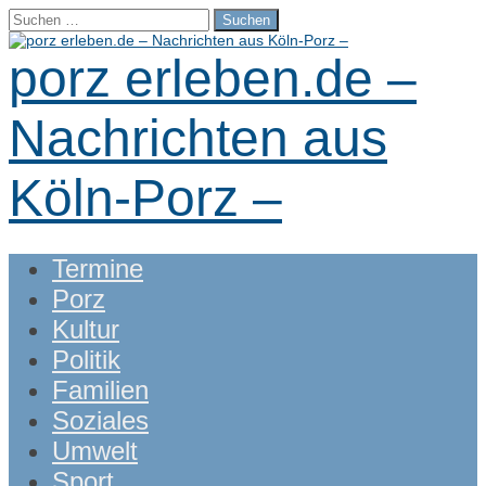
Suchen
nach:
porz erleben.de –
Nachrichten aus
Köln-Porz –
Main
Skip
Termine
menu
to
Porz
content
Kultur
Politik
Familien
Soziales
Umwelt
Sport