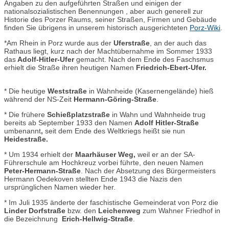
Angaben zu den aufgeführten Straßen und einigen der
nationalsozialistischen Benennungen , aber auch generell zur
Historie des Porzer Raums, seiner Straßen, Firmen und Gebäude
finden Sie übrigens in unserem historisch ausgerichteten
Porz-Wiki
.
*Am Rhein in Porz wurde aus der
Uferstraße
, an der auch das
Rathaus liegt, kurz nach der Machtübernahme im Sommer 1933
das
Adolf-Hitler-Ufer
gemacht. Nach dem Ende des Faschsmus
erhielt die Straße ihren heutigen Namen
Friedrich-Ebert-Ufer.
* Die heutige
Weststraße
in Wahnheide (Kasernengelände) hieß
während der NS-Zeit
Hermann-Göring-Straße
.
* Die frühere
Schießplatzstraße
in Wahn und Wahnheide trug
bereits ab September 1933 den Namen
Adolf Hitler-Straße
umbenannt
,
seit dem Ende des Weltkriegs heißt sie nun
Heidestraße.
* Um 1934 erhielt der
Maarhäuser Weg,
weil er an der SA-
Führerschule am Hochkreuz vorbei führte, den neuen Namen
Peter-Hermann-Straße
. Nach der Absetzung des Bürgermeisters
Hermann Oedekoven stellten Ende 1943 die Nazis den
ursprünglichen Namen wieder her.
* Im Juli 1935 änderte der faschistische Gemeinderat von Porz die
Linder Dorfstraße
bzw. den
Leichenweg
zum Wahner Friedhof in
die Bezeichnung
Erich-Hellwig-Straße
.