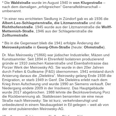
* Die
Waldstraße
wurde im August 1940 in
von Klugestraße
–
nach dem damaligen „erfolgreichen“ Generalfeldmarschall –
umbenannt.
* In einer neu errichteten Siedlung in Zündorf gab es ab 1936 die
Albert-Leo-Schlageterstraße, die
Litzmannstraße
und die
Richthofenstraße
. 1945 wurde aus der Litzmannstraße die
Wolff-
Metternich-Straße
, 1946 aus der Schlageterstraße die
Zollturmstraße
.
* Bis in die Gegenwart blieb die 1941 erfolgte Änderung der
Meirowskystraße
in
Georg-Ohm-Straße
(heute:
Ohmstraße
).
Dr. Max Meirowsky (*1866) war jüdischer Industrieller, Mäzen und
Kunstsammler. Seit 1894 in Ehrenfeld Isolatoren produzierend
gründe er 1910 zwischen Kaiserstraße und Eisenbahntrasse das
Porzer Werk der Meirowsky AG. Sie wurde in den 20er Jahren
durch Felten & Guilleame (F&G) übernommen. 1941 entstand durch
Arisierung daraus die „Dielektra“. Meirowsky gelang Ende 1938 die
Emigration, er starb 1949 in Genf. Die Dielektra erlebt nach dem
Krieg ihren Aufschwung und wurde 1990 an Siemens verkauft. Der
Niedergang endete 2009 in der Insolvenz. Das Hauptgebäude
wurde 2017 abgebrochen. 1988 lehnte die Bezirksvertretung Porz
die Rückbenennung ab. Stattdessen benannten sie eine neue
Straße nach Meirowsky: Sie ist kurz, verkehrsberuhigt und
unbedeutend in einem Neubaugebiet in Eil gelegen – weit ab von
der einst pulsierenden Meirowsky-AG.