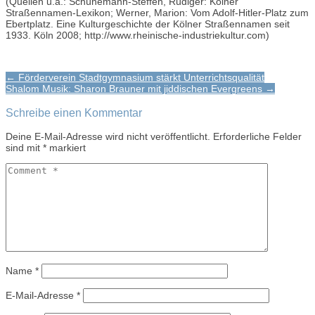
(Quellen u.a.: Schünemann-Steffen, Rüdiger: Kölner
Straßennamen-Lexikon; Werner, Marion: Vom Adolf-Hitler-Platz zum
Ebertplatz. Eine Kulturgeschichte der Kölner Straßennamen seit
1933. Köln 2008; http://www.rheinische-industriekultur.com)
Post
← Förderverein Stadtgymnasium stärkt Unterrichtsqualität
Shalom Musik: Sharon Brauner mit jiddischen Evergreens →
navigation
Schreibe einen Kommentar
Deine E-Mail-Adresse wird nicht veröffentlicht.
Erforderliche Felder
sind mit
*
markiert
Name
*
E-Mail-Adresse
*