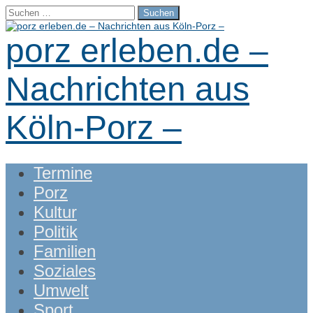
Suchen
nach:
porz erleben.de –
Nachrichten aus
Köln-Porz –
Main
Skip
Termine
menu
to
Porz
content
Kultur
Politik
Familien
Soziales
Umwelt
Sport