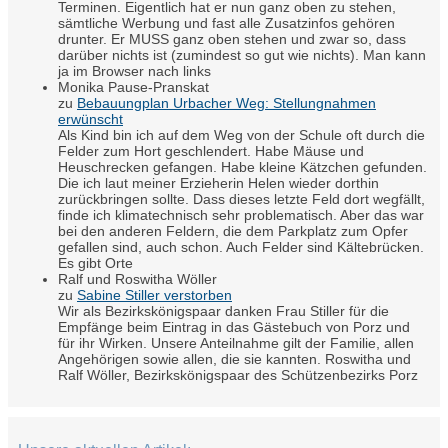
Terminen. Eigentlich hat er nun ganz oben zu stehen,
sämtliche Werbung und fast alle Zusatzinfos gehören
drunter. Er MUSS ganz oben stehen und zwar so, dass
darüber nichts ist (zumindest so gut wie nichts). Man kann
ja im Browser nach links
Monika Pause-Pranskat
zu
Bebauungplan Urbacher Weg: Stellungnahmen
erwünscht
Als Kind bin ich auf dem Weg von der Schule oft durch die
Felder zum Hort geschlendert. Habe Mäuse und
Heuschrecken gefangen. Habe kleine Kätzchen gefunden.
Die ich laut meiner Erzieherin Helen wieder dorthin
zurückbringen sollte. Dass dieses letzte Feld dort wegfällt,
finde ich klimatechnisch sehr problematisch. Aber das war
bei den anderen Feldern, die dem Parkplatz zum Opfer
gefallen sind, auch schon. Auch Felder sind Kältebrücken.
Es gibt Orte
Ralf und Roswitha Wöller
zu
Sabine Stiller verstorben
Wir als Bezirkskönigspaar danken Frau Stiller für die
Empfänge beim Eintrag in das Gästebuch von Porz und
für ihr Wirken. Unsere Anteilnahme gilt der Familie, allen
Angehörigen sowie allen, die sie kannten. Roswitha und
Ralf Wöller, Bezirkskönigspaar des Schützenbezirks Porz