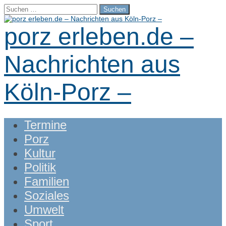
Suchen
nach:
porz erleben.de –
Nachrichten aus
Köln-Porz –
Main
Skip
Termine
menu
to
Porz
content
Kultur
Politik
Familien
Soziales
Umwelt
Sport