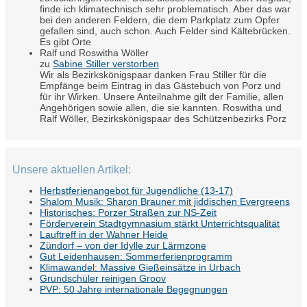
finde ich klimatechnisch sehr problematisch. Aber das war
bei den anderen Feldern, die dem Parkplatz zum Opfer
gefallen sind, auch schon. Auch Felder sind Kältebrücken.
Es gibt Orte
Ralf und Roswitha Wöller
zu
Sabine Stiller verstorben
Wir als Bezirkskönigspaar danken Frau Stiller für die
Empfänge beim Eintrag in das Gästebuch von Porz und
für ihr Wirken. Unsere Anteilnahme gilt der Familie, allen
Angehörigen sowie allen, die sie kannten. Roswitha und
Ralf Wöller, Bezirkskönigspaar des Schützenbezirks Porz
Unsere aktuellen Artikel:
Herbstferienangebot für Jugendliche (13-17)
Shalom Musik: Sharon Brauner mit jiddischen Evergreens
Historisches: Porzer Straßen zur NS-Zeit
Förderverein Stadtgymnasium stärkt Unterrichtsqualität
Lauftreff in der Wahner Heide
Zündorf – von der Idylle zur Lärmzone
Gut Leidenhausen: Sommerferienprogramm
Klimawandel: Massive Gießeinsätze in Urbach
Grundschüler reinigen Groov
PVP: 50 Jahre internationale Begegnungen