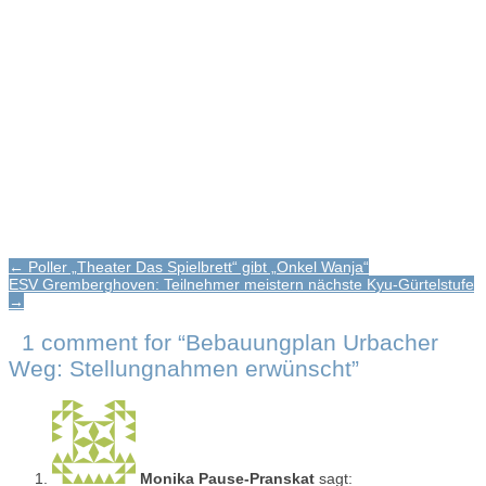
Post
← Poller „Theater Das Spielbrett“ gibt „Onkel Wanja“
ESV Gremberghoven: Teilnehmer meistern nächste Kyu-Gürtelstufe
navigation
→
1 comment for “
Bebauungplan Urbacher
Weg: Stellungnahmen erwünscht
”
Monika Pause-Pranskat
sagt: