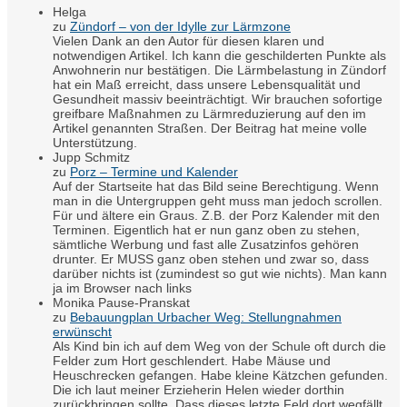
Helga
zu
Zündorf – von der Idylle zur Lärmzone
Vielen Dank an den Autor für diesen klaren und
notwendigen Artikel. Ich kann die geschilderten Punkte als
Anwohnerin nur bestätigen. Die Lärmbelastung in Zündorf
hat ein Maß erreicht, dass unsere Lebensqualität und
Gesundheit massiv beeinträchtigt. Wir brauchen sofortige
greifbare Maßnahmen zu Lärmreduzierung auf den im
Artikel genannten Straßen. Der Beitrag hat meine volle
Unterstützung.
Jupp Schmitz
zu
Porz – Termine und Kalender
Auf der Startseite hat das Bild seine Berechtigung. Wenn
man in die Untergruppen geht muss man jedoch scrollen.
Für und ältere ein Graus. Z.B. der Porz Kalender mit den
Terminen. Eigentlich hat er nun ganz oben zu stehen,
sämtliche Werbung und fast alle Zusatzinfos gehören
drunter. Er MUSS ganz oben stehen und zwar so, dass
darüber nichts ist (zumindest so gut wie nichts). Man kann
ja im Browser nach links
Monika Pause-Pranskat
zu
Bebauungplan Urbacher Weg: Stellungnahmen
erwünscht
Als Kind bin ich auf dem Weg von der Schule oft durch die
Felder zum Hort geschlendert. Habe Mäuse und
Heuschrecken gefangen. Habe kleine Kätzchen gefunden.
Die ich laut meiner Erzieherin Helen wieder dorthin
zurückbringen sollte. Dass dieses letzte Feld dort wegfällt,