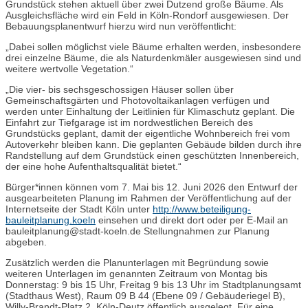
Grundstück stehen aktuell über zwei Dutzend große Bäume. Als
Ausgleichsfläche wird ein Feld in Köln-Rondorf ausgewiesen. Der
Bebauungsplanentwurf hierzu wird nun veröffentlicht:
„Dabei sollen möglichst viele Bäume erhalten werden, insbesondere
drei einzelne Bäume, die als Naturdenkmäler ausgewiesen sind und
weitere wertvolle Vegetation.“
„Die vier- bis sechsgeschossigen Häuser sollen über
Gemeinschaftsgärten und Photovoltaikanlagen verfügen und
werden unter Einhaltung der Leitlinien für Klimaschutz geplant. Die
Einfahrt zur Tiefgarage ist im nordwestlichen Bereich des
Grundstücks geplant, damit der eigentliche Wohnbereich frei vom
Autoverkehr bleiben kann. Die geplanten Gebäude bilden durch ihre
Randstellung auf dem Grundstück einen geschützten Innenbereich,
der eine hohe Aufenthaltsqualität bietet.“
Bürger*innen können vom 7. Mai bis 12. Juni 2026 den Entwurf der
ausgearbeiteten Planung im Rahmen der Veröffentlichung auf der
Internetseite der Stadt Köln unter
http://www.beteiligung-
bauleitplanung.koeln
einsehen und direkt dort oder per E-Mail an
bauleitplanung@stadt-koeln.de Stellungnahmen zur Planung
abgeben.
Zusätzlich werden die Planunterlagen mit Begründung sowie
weiteren Unterlagen im genannten Zeitraum von Montag bis
Donnerstag: 9 bis 15 Uhr, Freitag 9 bis 13 Uhr im Stadtplanungsamt
(Stadthaus West), Raum 09 B 44 (Ebene 09 / Gebäuderiegel B),
Willy-Brandt-Platz 2, Köln-Deutz öffentlich ausgelegt. Für eine