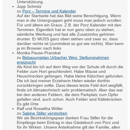
Unterstützung.
Jupp Schmitz
zu
Porz – Termine und Kalender
Auf der Startseite hat das Bild seine Berechtigung. Wenn
man in die Untergruppen geht muss man jedoch scrollen.
Für und ältere ein Graus. Z.B. der Porz Kalender mit den
Terminen. Eigentlich hat er nun ganz oben zu stehen,
sämtliche Werbung und fast alle Zusatzinfos gehören
drunter. Er MUSS ganz oben stehen und zwar so, dass
darüber nichts ist (zumindest so gut wie nichts). Man kann
ja im Browser nach links
Monika Pause-Pranskat
zu
Bebauungplan Urbacher Weg: Stellungnahmen
erwünscht
Als Kind bin ich auf dem Weg von der Schule oft durch die
Felder zum Hort geschlendert. Habe Mäuse und
Heuschrecken gefangen. Habe kleine Kätzchen gefunden.
Die ich laut meiner Erzieherin Helen wieder dorthin
zurückbringen sollte. Dass dieses letzte Feld dort wegfällt,
finde ich klimatechnisch sehr problematisch. Aber das war
bei den anderen Feldern, die dem Parkplatz zum Opfer
gefallen sind, auch schon. Auch Felder sind Kältebrücken.
Es gibt Orte
Ralf und Roswitha Wöller
zu
Sabine Stiller verstorben
Wir als Bezirkskönigspaar danken Frau Stiller für die
Empfänge beim Eintrag in das Gästebuch von Porz und
für ihr Wirken. Unsere Anteilnahme gilt der Familie, allen