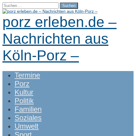
Suchen
nach:
porz erleben.de –
Nachrichten aus
Köln-Porz –
Main
Skip
Termine
menu
to
Porz
content
Kultur
Politik
Familien
Soziales
Umwelt
Sport