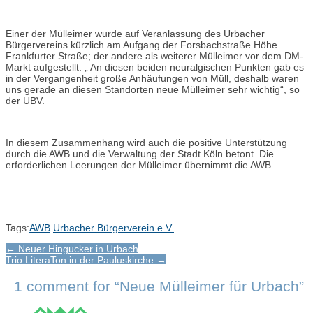
Einer der Mülleimer wurde auf Veranlassung des Urbacher
Bürgervereins kürzlich am Aufgang der Forsbachstraße Höhe
Frankfurter Straße; der andere als weiterer Mülleimer vor dem DM-
Markt aufgestellt. „ An diesen beiden neuralgischen Punkten gab es
in der Vergangenheit große Anhäufungen von Müll, deshalb waren
uns gerade an diesen Standorten neue Mülleimer sehr wichtig“, so
der UBV.
In diesem Zusammenhang wird auch die positive Unterstützung
durch die AWB und die Verwaltung der Stadt Köln betont. Die
erforderlichen Leerungen der Mülleimer übernimmt die AWB.
Tags:
AWB
Urbacher Bürgerverein e.V.
Post
← Neuer Hingucker in Urbach
Trio LiteraTon in der Pauluskirche →
navigation
1 comment for “
Neue Mülleimer für Urbach
”