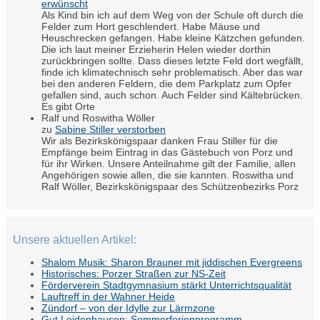
erwünscht
Als Kind bin ich auf dem Weg von der Schule oft durch die
Felder zum Hort geschlendert. Habe Mäuse und
Heuschrecken gefangen. Habe kleine Kätzchen gefunden.
Die ich laut meiner Erzieherin Helen wieder dorthin
zurückbringen sollte. Dass dieses letzte Feld dort wegfällt,
finde ich klimatechnisch sehr problematisch. Aber das war
bei den anderen Feldern, die dem Parkplatz zum Opfer
gefallen sind, auch schon. Auch Felder sind Kältebrücken.
Es gibt Orte
Ralf und Roswitha Wöller
zu
Sabine Stiller verstorben
Wir als Bezirkskönigspaar danken Frau Stiller für die
Empfänge beim Eintrag in das Gästebuch von Porz und
für ihr Wirken. Unsere Anteilnahme gilt der Familie, allen
Angehörigen sowie allen, die sie kannten. Roswitha und
Ralf Wöller, Bezirkskönigspaar des Schützenbezirks Porz
Unsere aktuellen Artikel:
Shalom Musik: Sharon Brauner mit jiddischen Evergreens
Historisches: Porzer Straßen zur NS-Zeit
Förderverein Stadtgymnasium stärkt Unterrichtsqualität
Lauftreff in der Wahner Heide
Zündorf – von der Idylle zur Lärmzone
Gut Leidenhausen: Sommerferienprogramm