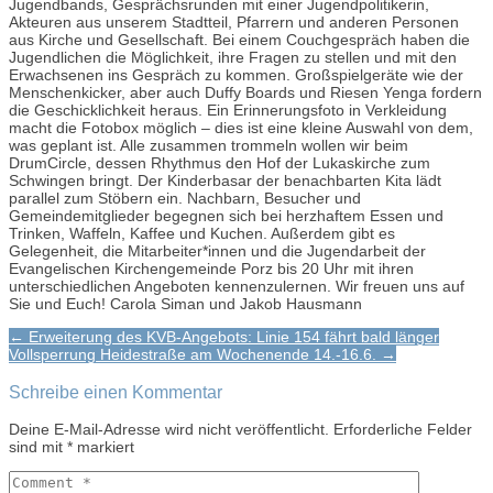
Jugendbands, Gesprächsrunden mit einer Jugendpolitikerin,
Akteuren aus unserem Stadtteil, Pfarrern und anderen Personen
aus Kirche und Gesellschaft. Bei einem Couchgespräch haben die
Jugendlichen die Möglichkeit, ihre Fragen zu stellen und mit den
Erwachsenen ins Gespräch zu kommen. Großspielgeräte wie der
Menschenkicker, aber auch Duffy Boards und Riesen Yenga fordern
die Geschicklichkeit heraus. Ein Erinnerungsfoto in Verkleidung
macht die Fotobox möglich – dies ist eine kleine Auswahl von dem,
was geplant ist. Alle zusammen trommeln wollen wir beim
DrumCircle, dessen Rhythmus den Hof der Lukaskirche zum
Schwingen bringt.
Der Kinderbasar der benachbarten Kita lädt
parallel zum Stöbern ein. Nachbarn, Besucher und
Gemeindemitglieder begegnen sich bei herzhaftem Essen und
Trinken, Waffeln, Kaffee und Kuchen. Außerdem gibt es
Gelegenheit, die Mitarbeiter*innen und die Jugendarbeit der
Evangelischen Kirchengemeinde Porz bis 20 Uhr mit ihren
unterschiedlichen Angeboten kennenzulernen. Wir freuen uns auf
Sie und Euch! Carola Siman und Jakob Hausmann
Post
← Erweiterung des KVB-Angebots: Linie 154 fährt bald länger
Vollsperrung Heidestraße am Wochenende 14.-16.6. →
navigation
Schreibe einen Kommentar
Deine E-Mail-Adresse wird nicht veröffentlicht.
Erforderliche Felder
sind mit
*
markiert