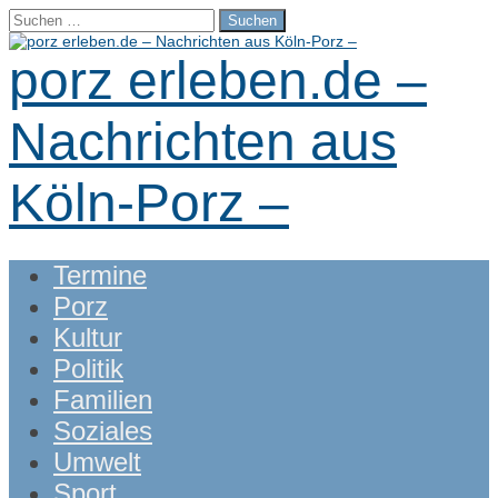
Suchen
nach:
porz erleben.de –
Nachrichten aus
Köln-Porz –
Main
Skip
Termine
menu
to
Porz
content
Kultur
Politik
Familien
Soziales
Umwelt
Sport