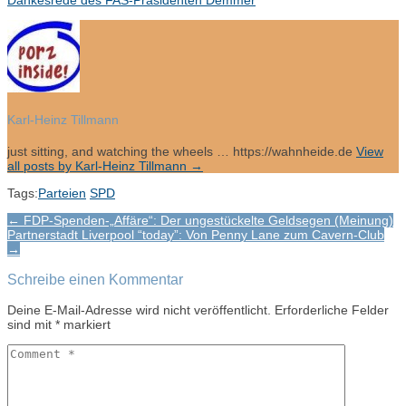
Dankesrede des FAS-Präsidenten Demmer
Karl-Heinz Tillmann
just sitting, and watching the wheels … https://wahnheide.de
View
all posts by Karl-Heinz Tillmann
→
Tags:
Parteien
SPD
Post
← FDP-Spenden-„Affäre“: Der ungestückelte Geldsegen (Meinung)
Partnerstadt Liverpool “today”: Von Penny Lane zum Cavern-Club
navigation
→
Schreibe einen Kommentar
Deine E-Mail-Adresse wird nicht veröffentlicht.
Erforderliche Felder
sind mit
*
markiert