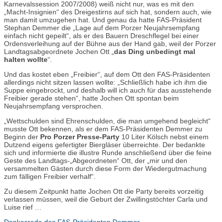
Karnevalssession 2007/2008) weiß nicht nur, was es mit den
„Macht-Insignien“ des Dreigestirns auf sich hat, sondern auch, wie
man damit umzugehen hat. Und genau da hatte FAS-Präsident
Stephan Demmer die „Lage auf dem Porzer Neujahrsempfang
einfach nicht gepeilt“, als er des Bauern Dreschflegel bei einer
Ordensverleihung auf der Bühne aus der Hand gab, weil der Porzer
Landtagsabgeordnete Jochen Ott „
das Ding unbedingt mal
halten wollte
“.
Und das kostet eben „Freibier“, auf dem Ott den FAS-Präsidenten
allerdings nicht sitzen lassen wollte: „Schließlich habe ich ihm die
Suppe eingebrockt, und deshalb will ich auch für das ausstehende
Freibier gerade stehen“, hatte Jochen Ott spontan beim
Neujahrsempfang versprochen.
„Wettschulden sind Ehrenschulden, die man umgehend begleicht“
musste Ott bekennen, als er dem FAS-Präsidenten Demmer zu
Beginn der
Pro Porzer Presse-Party
10 Liter Kölsch nebst einem
Dutzend eigens gefertigter Biergläser überreichte. Der bedankte
sich und informierte die illustre Runde anschließend über die feine
Geste des Landtags-„Abgeordneten“ Ott, der „mir und den
versammelten Gästen durch diese Form der Wiedergutmachung
zum fälligen Freibier verhalf“.
Zu diesem Zeitpunkt hatte Jochen Ott die Party bereits vorzeitig
verlassen müssen, weil die Geburt der Zwillingstöchter Carla und
Luise rief …