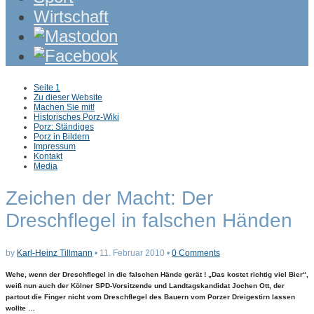
Wirtschaft
Sub
Seite 1
menu
Zu dieser Website
Machen Sie mit!
Historisches Porz-Wiki
Porz: Ständiges
Porz in Bildern
Impressum
Kontakt
Media
Zeichen der Macht: Der
Dreschflegel in falschen Händen
by
Karl-Heinz Tillmann
•
11. Februar 2010
•
0 Comments
Wehe, wenn der Dreschflegel in die falschen Hände gerät ! „Das kostet richtig viel Bier“,
weiß nun auch der Kölner SPD-Vorsitzende und Landtagskandidat Jochen Ott, der
partout die Finger nicht vom Dreschflegel des Bauern vom Porzer Dreigestirn lassen
wollte …