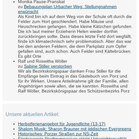
Monika Pause-Pranskat
zu
Bebauungplan Urbacher Weg: Stellungnahmen
erwünscht
Als Kind bin ich auf dem Weg von der Schule oft durch die
Felder zum Hort geschlendert. Habe Mäuse und
Heuschrecken gefangen. Habe kleine Kätzchen gefunden.
Die ich laut meiner Erzieherin Helen wieder dorthin
zurückbringen sollte. Dass dieses letzte Feld dort wegfällt,
finde ich klimatechnisch sehr problematisch. Aber das war
bei den anderen Feldern, die dem Parkplatz zum Opfer
gefallen sind, auch schon. Auch Felder sind Kältebrücken.
Es gibt Orte
Ralf und Roswitha Wöller
zu
Sabine Stiller verstorben
Wir als Bezirkskönigspaar danken Frau Stiller für die
Empfänge beim Eintrag in das Gästebuch von Porz und
für ihr Wirken. Unsere Anteilnahme gilt der Familie, allen
Angehörigen sowie allen, die sie kannten. Roswitha und
Ralf Wöller, Bezirkskönigspaar des Schützenbezirks Porz
Unsere aktuellen Artikel:
Herbstferienangebot für Jugendliche (13-17)
Shalom Musik: Sharon Brauner mit jiddischen Evergreens
Historisches: Porzer Straßen zur NS-Zeit
Förderverein Stadtgymnasium stärkt Unterrichtsqualität