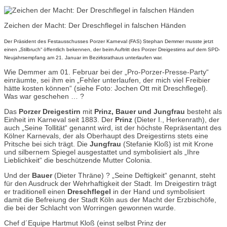
Zeichen der Macht: Der Dreschflegel in falschen Händen
Der Präsident des Festausschusses Porzer Karneval (FAS) Stephan Demmer musste jetzt
einen „Stilbruch“ öffentlich bekennen, der beim Auftritt des Porzer Dreigestirns auf dem SPD-
Neujahrsempfang am 21. Januar im Bezirksrathaus unterlaufen war.
Wie Demmer am 01. Februar bei der „Pro-Porzer-Presse-Party“
einräumte, sei ihm ein „Fehler unterlaufen, der mich viel Freibier
hätte kosten können“ (siehe Foto: Jochen Ott mit Dreschflegel).
Was war geschehen … ?
Das
Porzer Dreigestirn
mit
Prinz, Bauer und Jungfrau
besteht als
Einheit im Karneval seit 1883. Der
Prinz
(Dieter I., Herkenrath), der
auch „Seine Tollität“ genannt wird, ist der höchste Repräsentant des
Kölner Karnevals, der als Oberhaupt des Dreigestirns stets eine
Pritsche bei sich trägt. Die
Jungfrau
(Stefanie Kloß) ist mit Krone
und silbernem Spiegel ausgestattet und symbolisiert als „Ihre
Lieblichkeit“ die beschützende Mutter Colonia.
Und der
Bauer
(Dieter Thräne) ? „Seine Deftigkeit“ genannt, steht
für den Ausdruck der Wehrhaftigkeit der Stadt. Im Dreigestirn trägt
er traditionell einen
Dreschflegel
in der Hand und symbolisiert
damit die Befreiung der Stadt Köln aus der Macht der Erzbischöfe,
die bei der Schlacht von Worringen gewonnen wurde.
Chef d´Equipe Hartmut Kloß (einst selbst Prinz der