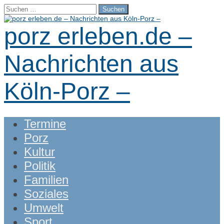
Suchen
nach:
porz erleben.de –
Nachrichten aus
Köln-Porz –
Main
Skip
Termine
menu
to
Porz
content
Kultur
Politik
Familien
Soziales
Umwelt
Sport