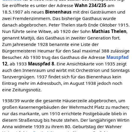
Sie eröffnete es unter der Adresse
Wahn 234/235
am
18.5.1907 als neues
Bienenhaus
mit drei Gasträumen und
zwei Fremdenzimmern. Das bisherige Gasthaus wurde
danach abgebrochen. Peter Thelen starb Ende Oktober 1915.
Nun führte seine Witwe, ab 1920 der Sohn
Mathias Thelen
,
genannt Mattjö, das Gasthaus in zweiter Generation fort.
Zum Jahresende 1928 benannte eine Liste der
Bürgermeisterei Heumar für den Saal maximal 388 zulässige
Besucher. Ab 1930 trug das Gasthaus die Adresse
Mauspfad
12
, ab 1933
Mauspfad 8
. Eine Ansichtskarte von 1935 zeigt
auch den Innenraum und wirbt mit Orchestrion und Sonntags
Tanzvergnügen. 1937 findet sich für das Bienenhaus kein
Eintrag mehr im Adressbuch, im August 1938 jedoch noch
eine Zeitungsnotiz.
1938/39 wurde die gesamte Häuserzeile abgebrochen, um
großen Kasernengebäuden der Wehrmacht Platz zu machen;
nur das markante, um 1910 errichtete Postgebäude blieb in
diesem Straßenzug bis heute stehen. Der langjährigen Wirtin
Anna widmete 1939 zu ihrem 80. Geburtstag der Wahner