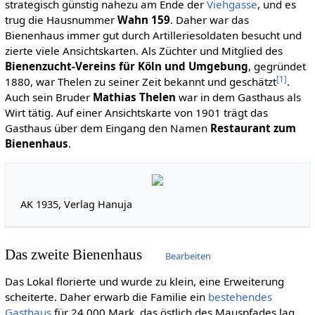
strategisch günstig nahezu am Ende der
Viehgasse
, und es
trug die Hausnummer
Wahn 159
. Daher war das
Bienenhaus immer gut durch Artilleriesoldaten besucht und
zierte viele Ansichtskarten. Als Züchter und Mitglied des
Bienenzucht-Vereins für Köln und Umgebung
, gegründet
[
1
]
1880, war Thelen zu seiner Zeit bekannt und geschätzt
.
Auch sein Bruder
Mathias Thelen
war in dem Gasthaus als
Wirt tätig. Auf einer Ansichtskarte von 1901 trägt das
Gasthaus über dem Eingang den Namen
Restaurant zum
Bienenhaus
.
AK 1935, Verlag Hanuja
Das zweite Bienenhaus
Bearbeiten
Das Lokal florierte und wurde zu klein, eine Erweiterung
scheiterte. Daher erwarb die Familie ein
bestehendes
Gasthaus
für 24.000 Mark, das östlich des Mauspfades lag.