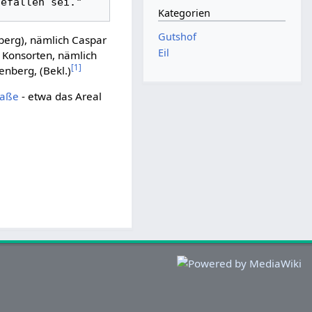
Kategorien
Gutshof
berg), nämlich Caspar
Eil
d Konsorten, nämlich
[
1
]
nberg, (Bekl.)
raße
- etwa das Areal