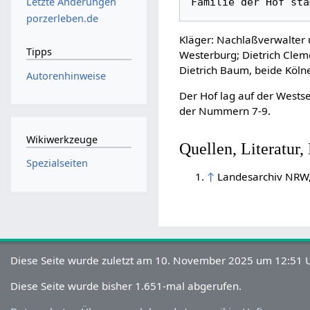
Letzte Änderungen
porzerleben.de
Kläger: Nachlaßverwalter 
Tipps
Westerburg; Dietrich Clem
Dietrich Baum, beide Köln
Autorenhinweise
Der Hof lag auf der Wests
der Nummern 7-9.
Wikiwerkzeuge
Quellen, Literatur,
Spezialseiten
↑
Landesarchiv NRW,
Diese Seite wurde zuletzt am 10. November 2025 um 12:51 U
Diese Seite wurde bisher 1.651-mal abgerufen.