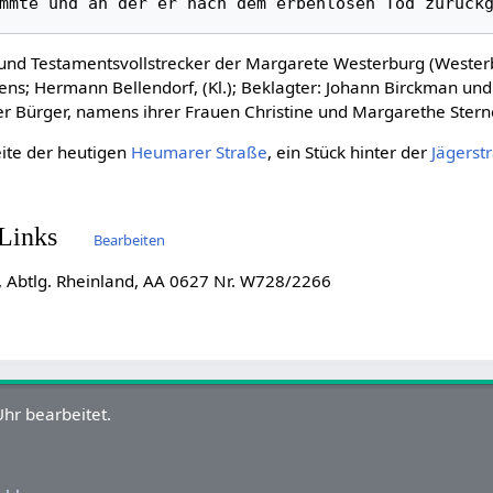
und Testamentsvollstrecker der Margarete Westerburg (Wester
ens; Hermann Bellendorf, (Kl.); Beklagter: Johann Birckman un
er Bürger, namens ihrer Frauen Christine und Margarethe Sterne
eite der heutigen
Heumarer Straße
, ein Stück hinter der
Jägerst
 Links
Bearbeiten
 Abtlg. Rheinland, AA 0627 Nr. W728/2266
hr bearbeitet.