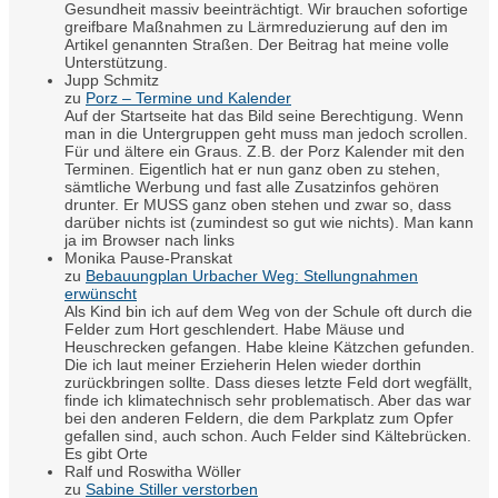
Gesundheit massiv beeinträchtigt. Wir brauchen sofortige
greifbare Maßnahmen zu Lärmreduzierung auf den im
Artikel genannten Straßen. Der Beitrag hat meine volle
Unterstützung.
Jupp Schmitz
zu
Porz – Termine und Kalender
Auf der Startseite hat das Bild seine Berechtigung. Wenn
man in die Untergruppen geht muss man jedoch scrollen.
Für und ältere ein Graus. Z.B. der Porz Kalender mit den
Terminen. Eigentlich hat er nun ganz oben zu stehen,
sämtliche Werbung und fast alle Zusatzinfos gehören
drunter. Er MUSS ganz oben stehen und zwar so, dass
darüber nichts ist (zumindest so gut wie nichts). Man kann
ja im Browser nach links
Monika Pause-Pranskat
zu
Bebauungplan Urbacher Weg: Stellungnahmen
erwünscht
Als Kind bin ich auf dem Weg von der Schule oft durch die
Felder zum Hort geschlendert. Habe Mäuse und
Heuschrecken gefangen. Habe kleine Kätzchen gefunden.
Die ich laut meiner Erzieherin Helen wieder dorthin
zurückbringen sollte. Dass dieses letzte Feld dort wegfällt,
finde ich klimatechnisch sehr problematisch. Aber das war
bei den anderen Feldern, die dem Parkplatz zum Opfer
gefallen sind, auch schon. Auch Felder sind Kältebrücken.
Es gibt Orte
Ralf und Roswitha Wöller
zu
Sabine Stiller verstorben