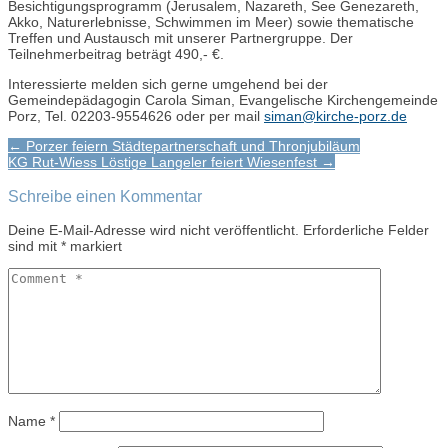
Besichtigungsprogramm (Jerusalem, Nazareth, See Genezareth,
Akko, Naturerlebnisse, Schwimmen im Meer) sowie thematische
Treffen und Austausch mit unserer Partnergruppe. Der
Teilnehmerbeitrag beträgt 490,- €.
Interessierte melden sich gerne umgehend bei der
Gemeindepädagogin Carola Siman, Evangelische Kirchengemeinde
Porz, Tel. 02203-9554626 oder per mail
siman@kirche-porz.de
Post
← Porzer feiern Städtepartnerschaft und Thronjubiläum
KG Rut-Wiess Löstige Langeler feiert Wiesenfest →
navigation
Schreibe einen Kommentar
Deine E-Mail-Adresse wird nicht veröffentlicht.
Erforderliche Felder
sind mit
*
markiert
Name
*