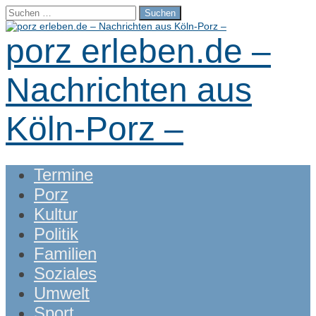
Suchen
nach:
porz erleben.de –
Nachrichten aus
Köln-Porz –
Main
Skip
Termine
menu
to
Porz
content
Kultur
Politik
Familien
Soziales
Umwelt
Sport