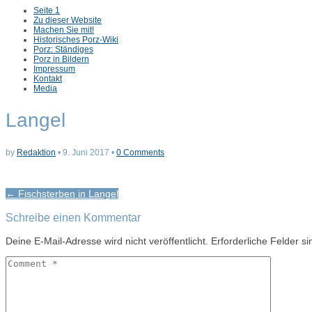
Sub
Seite 1
menu
Zu dieser Website
Machen Sie mit!
Historisches Porz-Wiki
Porz: Ständiges
Porz in Bildern
Impressum
Kontakt
Media
Langel
by
Redaktion
•
9. Juni 2017
•
0 Comments
Post
← Fischsterben in Langel
navigation
Schreibe einen Kommentar
Deine E-Mail-Adresse wird nicht veröffentlicht.
Erforderliche Felder s