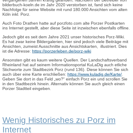
bilderbuch-koeln.de im Jahr 2020 verstorben ist, fand sich keine
Nachfolge für seine Website mit rund 180.000 Ansichten vom alten
Köln inkl. Porz.
Auch Foto Drathen hatte auf porzfoto.com alte Porzer Postkarten
ins Internet gestellt, aber diese Seite ist inzwischen ebenfalls offline.
Jedoch gibt es seit dem Jahre 2021 unser historisches Porz-Wiki.
Es hat zwar keine Bildergalerien, hier sind jedoch viele Beiträge mit
Ansichten, zumeist Ausschnitte aus Ansichtskarten, illustriert. Dies
ist die Adresse:
https://porzerleben.de/porz-wiki
Ansonsten gibt es kaum weitere Quellen. Der Landschaftsverband
Rheinland hat auf seinem Informationsportal KuLaDig auch etliche
Stichworte zum Stadtbezirk Porz (rund 136). Diese können Sie sich
auch über eine Karte erschließen:
https://www.kuladig.de/Karte/
.
Geben Sie dort in das Feld „wo?“ einfach Porz ein und scrollen Sie
in den Stadtbezirk hinein. Alternativ können Sie auch gleich einen
Porzer Stadtteil eingeben.
Wenig Historisches zu Porz im
Internet