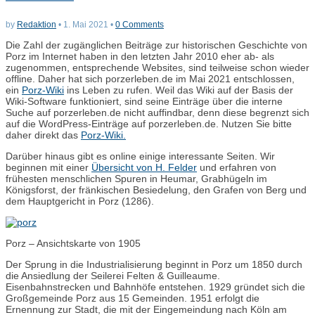
by
Redaktion
•
1. Mai 2021
•
0 Comments
Die Zahl der zugänglichen Beiträge zur historischen Geschichte von
Porz im Internet haben in den letzten Jahr 2010 eher ab- als
zugenommen, entsprechende Websites, sind teilweise schon wieder
offline. Daher hat sich porzerleben.de im Mai 2021 entschlossen,
ein
Porz-Wiki
ins Leben zu rufen. Weil das Wiki auf der Basis der
Wiki-Software funktioniert, sind seine Einträge über die interne
Suche auf porzerleben.de nicht auffindbar, denn diese begrenzt sich
auf die WordPress-Einträge auf porzerleben.de. Nutzen Sie bitte
daher direkt das
Porz-Wiki.
Darüber hinaus gibt es online einige interessante Seiten. Wir
beginnen mit einer
Übersicht von H. Felder
und erfahren von
frühesten menschlichen Spuren in Heumar, Grabhügeln im
Königsforst, der fränkischen Besiedelung, den Grafen von Berg und
dem Hauptgericht in Porz (1286).
Porz – Ansichtskarte von 1905
Der Sprung in die Industrialisierung beginnt in Porz um 1850 durch
die Ansiedlung der Seilerei Felten & Guilleaume.
Eisenbahnstrecken und Bahnhöfe entstehen. 1929 gründet sich die
Großgemeinde Porz aus 15 Gemeinden. 1951 erfolgt die
Ernennung zur Stadt, die mit der Eingemeindung nach Köln am