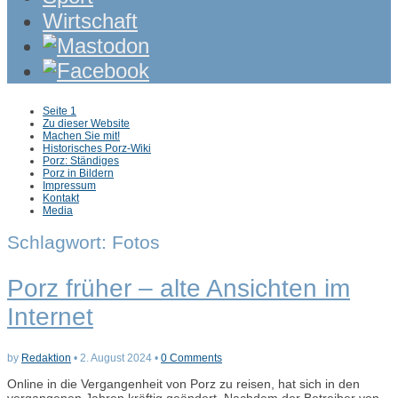
Wirtschaft
Sub
Seite 1
menu
Zu dieser Website
Machen Sie mit!
Historisches Porz-Wiki
Porz: Ständiges
Porz in Bildern
Impressum
Kontakt
Media
Schlagwort:
Fotos
Porz früher – alte Ansichten im
Internet
by
Redaktion
•
2. August 2024
•
0 Comments
Online in die Vergangenheit von Porz zu reisen, hat sich in den
vergangenen Jahren kräftig geändert. Nachdem der Betreiber von