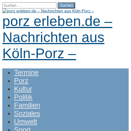
Suchen
nach:
porz erleben.de –
Nachrichten aus
Köln-Porz –
Main
Skip
Termine
menu
to
Porz
content
Kultur
Politik
Familien
Soziales
Umwelt
Sport