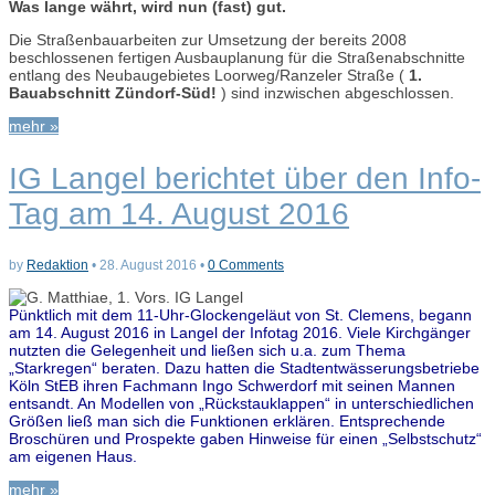
Was lange währt, wird nun (fast) gut.
Die Straßenbauarbeiten zur Umsetzung der bereits 2008
beschlossenen fertigen Ausbauplanung für die Straßenabschnitte
entlang des Neubaugebietes Loorweg/Ranzeler Straße (
1.
Bauabschnitt Zündorf-Süd!
) sind inzwischen abgeschlossen.
mehr »
IG Langel berichtet über den Info-
Tag am 14. August 2016
by
Redaktion
•
28. August 2016
•
0 Comments
Pünktlich mit dem 11-Uhr-Glockengeläut von St. Clemens, begann
am 14. August 2016 in Langel der Infotag 2016. Viele Kirchgänger
nutzten die Gelegenheit und ließen sich u.a. zum Thema
„Starkregen“ beraten. Dazu hatten die Stadtentwässerungsbetriebe
Köln StEB ihren Fachmann Ingo Schwerdorf mit seinen Mannen
entsandt. An Modellen von „Rückstauklappen“ in unterschiedlichen
Größen ließ man sich die Funktionen erklären. Entsprechende
Broschüren und Prospekte gaben Hinweise für einen „Selbstschutz“
am eigenen Haus.
mehr »