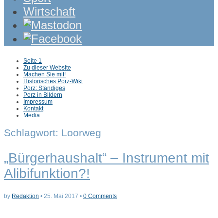
Wirtschaft
Sub
Seite 1
menu
Zu dieser Website
Machen Sie mit!
Historisches Porz-Wiki
Porz: Ständiges
Porz in Bildern
Impressum
Kontakt
Media
Schlagwort:
Loorweg
„Bürgerhaushalt“ – Instrument mit
Alibifunktion?!
by
Redaktion
•
25. Mai 2017
•
0 Comments