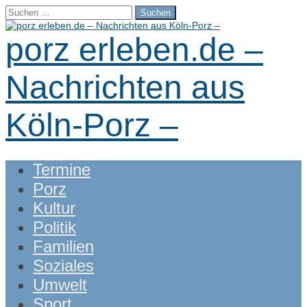
Suchen
nach:
porz erleben.de –
Nachrichten aus
Köln-Porz –
Main
Skip
Termine
menu
to
Porz
content
Kultur
Politik
Familien
Soziales
Umwelt
Sport