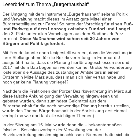
Leserbrief
zum Thema „Bürgerhaushalt“
Der Umgang mit dem Instrument „Bürgerhaushalt“ seitens Politik
und Verwaltung macht dieses im Ansatz gute Mittel einer
Bürgerbeteiligung zur Farce! So hatte der Vorschlag für
einen Fuß-
und Radweg auf dem Loorweg zwischen
Zündorf und Langel
den 3. Platz unter allen Vorschlägen aus dem Stadtbezirk Porz
erreicht.
Diese Maßnahme wird schon seit 30 Jahren von
Bürgern und Politik gefordert.
Mit Freude konnte dann festgestellt werden, dass die Verwaltung in
ihrer Stellungnahme für die Bezirksvertretung im Februar d.J.
ausgeführt hatte, dass die Planung hierfür abgeschlossen sei und
2017 mit dem Bau begonnen werden könne. Große Verwunderung
löste aber die Aussage des zuständigen Amtsleiters in einem
Ortstermin Mitte März aus, dass man sich hier vertan habe und
noch gar keine Planung vorliege!?
Nachdem die Fraktionen der Porzer Bezirksvertretung im März auf
diese falsche Ankündigung der Verwaltung hingewiesen und
gebeten wurden, dann zumindest Geldmittel aus dem
Bürgerhaushalt für die noch notwendige Planung bereit zu stellen,
wurde das Thema Bürgerhaushalt in der Aprilsitzung erst einmal
vertagt (so wie dort fast alle wichtigen Themen).
In der Sitzung am 16. Mai wurde dann die – bekanntermaßen
falsche – Beschlussvorlage der Verwaltung von der
Bezirksvertretung einstimmig beschlossen. Niemand hatte sich die