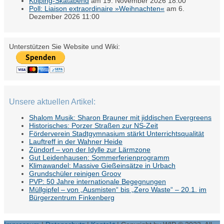
Kolping-Skatabend
am 19. November 2026 18:00
Poll: Liaison extraordinaire »Weihnachten«
am 6.
Dezember 2026 11:00
Unterstützen Sie Website und Wiki:
Unsere aktuellen Artikel:
Shalom Musik: Sharon Brauner mit jiddischen Evergreens
Historisches: Porzer Straßen zur NS-Zeit
Förderverein Stadtgymnasium stärkt Unterrichtsqualität
Lauftreff in der Wahner Heide
Zündorf – von der Idylle zur Lärmzone
Gut Leidenhausen: Sommerferienprogramm
Klimawandel: Massive Gießeinsätze in Urbach
Grundschüler reinigen Groov
PVP: 50 Jahre internationale Begegnungen
Müllgipfel – von „Ausmisten“ bis „Zero Waste“ – 20.1. im
Bürgerzentrum Finkenberg