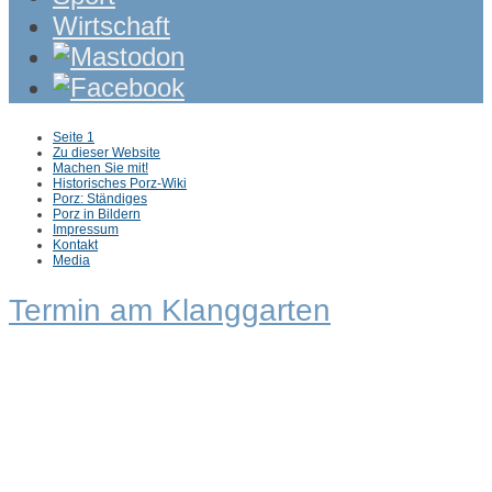
Wirtschaft
Sub
Seite 1
menu
Zu dieser Website
Machen Sie mit!
Historisches Porz-Wiki
Porz: Ständiges
Porz in Bildern
Impressum
Kontakt
Media
Termin am
Klanggarten