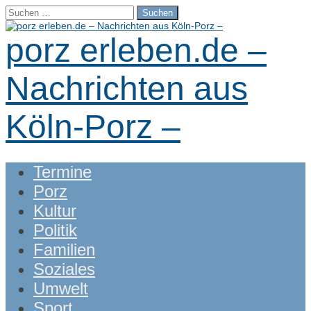
Suchen
nach:
porz erleben.de –
Nachrichten aus
Köln-Porz –
Main
Skip
Termine
menu
to
Porz
content
Kultur
Politik
Familien
Soziales
Umwelt
Sport