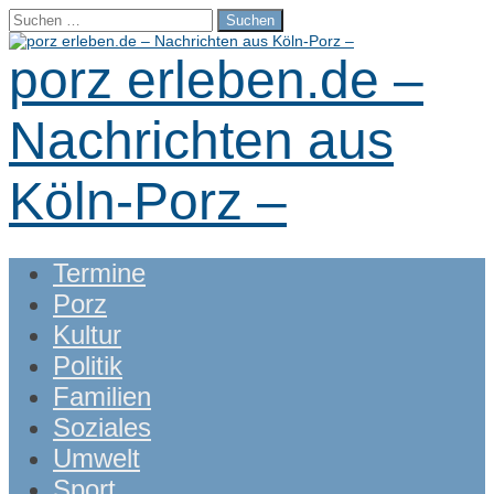
Suchen
nach:
porz erleben.de –
Nachrichten aus
Köln-Porz –
Main
Skip
Termine
menu
to
Porz
content
Kultur
Politik
Familien
Soziales
Umwelt
Sport