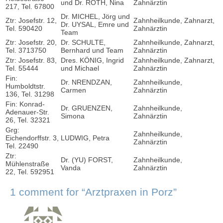
und Dr. ROTH, Nina
Zahnärztin
217, Tel. 67800
Dr. MICHEL, Jörg und
Ztr: Josefstr. 12,
Zahnheilkunde, Zahnarzt,
Dr. UYSAL, Emre und
Tel. 590420
Zahnärztin
Team
Ztr: Josefstr. 20,
Dr. SCHULTE,
Zahnheilkunde, Zahnarzt,
Tel. 3713750
Bernhard und Team
Zahnärztin
Ztr: Josefstr. 83,
Dres. KÖNIG, Ingrid
Zahnheilkunde, Zahnarzt,
Tel. 55444
und Michael
Zahnärztin
Fin:
Dr. NRENDZAN,
Zahnheilkunde,
Humboldtstr.
Carmen
Zahnärztin
136, Tel. 31298
Fin: Konrad-
Dr. GRUENZEN,
Zahnheilkunde,
Adenauer-Str.
Simona
Zahnärztin
26, Tel. 32321
Grg:
Zahnheilkunde,
Eichendorffstr. 3,
LUDWIG, Petra
Zahnärztin
Tel. 22490
Ztr:
Dr. (YU) FORST,
Zahnheilkunde,
Mühlenstraße
Vanda
Zahnärztin
22, Tel. 592951
1 comment for “
Arztpraxen in Porz
”