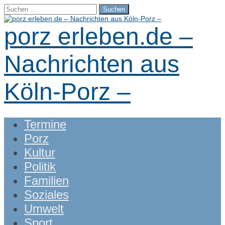
Suchen
nach:
porz erleben.de –
Nachrichten aus
Köln-Porz –
Main
Skip
Termine
menu
to
Porz
content
Kultur
Politik
Familien
Soziales
Umwelt
Sport