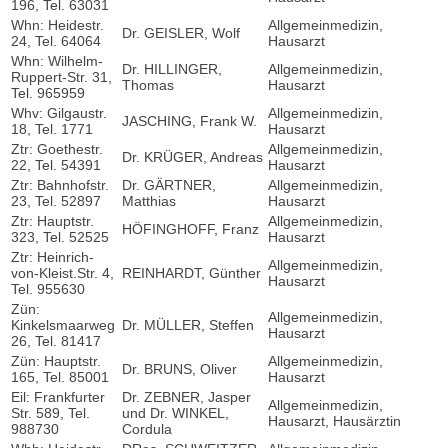
196, Tel. 63031
Whn: Heidestr.
Allgemeinmedizin,
Dr. GEISLER, Wolf
24, Tel. 64064
Hausarzt
Whn: Wilhelm-
Dr. HILLINGER,
Allgemeinmedizin,
Ruppert-Str. 31,
Thomas
Hausarzt
Tel. 965959
Whv: Gilgaustr.
Allgemeinmedizin,
JASCHING, Frank W.
18, Tel. 1771
Hausarzt
Ztr: Goethestr.
Allgemeinmedizin,
Dr. KRÜGER, Andreas
22, Tel. 54391
Hausarzt
Ztr: Bahnhofstr.
Dr. GÄRTNER,
Allgemeinmedizin,
23, Tel. 52897
Matthias
Hausarzt
Ztr: Hauptstr.
Allgemeinmedizin,
HÖFINGHOFF, Franz
323, Tel. 52525
Hausarzt
Ztr: Heinrich-
Allgemeinmedizin,
von-Kleist.Str. 4,
REINHARDT, Günther
Hausarzt
Tel. 955630
Zün:
Allgemeinmedizin,
Kinkelsmaarweg
Dr. MÜLLER, Steffen
Hausarzt
26, Tel. 81417
Zün: Hauptstr.
Allgemeinmedizin,
Dr. BRUNS, Oliver
165, Tel. 85001
Hausarzt
Eil: Frankfurter
Dr. ZEBNER, Jasper
Allgemeinmedizin,
Str. 589, Tel.
und Dr. WINKEL,
Hausarzt, Hausärztin
988730
Cordula