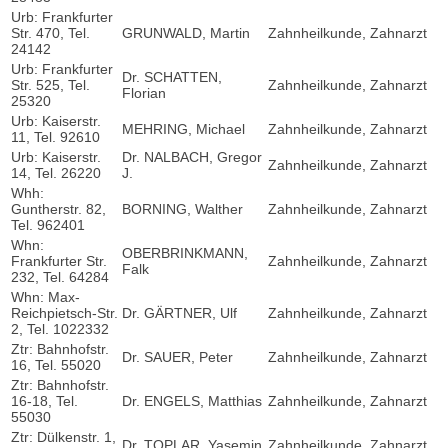
Urb: Frankfurter
Str. 470, Tel.
GRUNWALD, Martin
Zahnheilkunde, Zahnarzt
24142
Urb: Frankfurter
Dr. SCHATTEN,
Str. 525, Tel.
Zahnheilkunde, Zahnarzt
Florian
25320
Urb: Kaiserstr.
MEHRING, Michael
Zahnheilkunde, Zahnarzt
11, Tel. 92610
Urb: Kaiserstr.
Dr. NALBACH, Gregor
Zahnheilkunde, Zahnarzt
14, Tel. 26220
J.
Whh:
Guntherstr. 82,
BORNING, Walther
Zahnheilkunde, Zahnarzt
Tel. 962401
Whn:
OBERBRINKMANN,
Frankfurter Str.
Zahnheilkunde, Zahnarzt
Falk
232, Tel. 64284
Whn: Max-
Reichpietsch-Str.
Dr. GÄRTNER, Ulf
Zahnheilkunde, Zahnarzt
2, Tel. 1022332
Ztr: Bahnhofstr.
Dr. SAUER, Peter
Zahnheilkunde, Zahnarzt
16, Tel. 55020
Ztr: Bahnhofstr.
16-18, Tel.
Dr. ENGELS, Matthias
Zahnheilkunde, Zahnarzt
55030
Ztr: Dülkenstr. 1,
Dr. TOPLAR, Yasemin
Zahnheilkunde, Zahnarzt