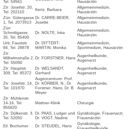
Tel. 54561
Hausärztin
Ztr: Josefstr. 20,
Allgemeinmedizin,
Kertz, Barbara
Tel. 202110
Hausärztin
Zün: Gütergasse
Dr. CARRE-BEIER,
Allgemeinmedizin,
1, Tel. 2073913
Josette
Hausärztin
Zün:
Allgemeinmedizin,
Schmittgasse
Dr. NOLTE, Inka
Hausärztin
35, Tel. 85400
Urb: Fauststr.
Dr. DITTERT-
Allgemeinmedizin,
84, Tel. 28878
MARTIN, Monika
Sportmedizin, Hausärztin
Ztr:
Augenheilkunde,
Wilhelmstraße 2,
Dr. FORSTNER, Hans
Augenarzt
Tel. 55090
Ztr: Hauptstr.
Dr. WELSANDT,
Augenheilkunde,
309, Tel. 85372
Gerhard
Augenarzt
Augencentrum: Prof.
Ztr: Josefstr. 14,
Dr. KÖRBER, N.; Dr.
Augenheilkunde,
Tel. 101970
Forstner, Hans; Dr. B.
Augenarzt
Meyer
Ztr: Mühlenstr.
14-16, Tel.
Mattner-Klinik
Chirurgie
955820
Ztr: Dülkenstr. 3,
Dr. PAAS, Ludger und
Gynäkologie, Frauenarzt,
Tel. 52050
Dr. VOGT, Nadine
Frauenärztin
Gynäkologie,
Eil: Bochumer
Dr. STEUDEL, Hans
Frauenheilkunde,