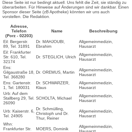
Diese Seite ist nur bedingt aktuell. Uns fehlt die Zeit, sie ständig zu
überarbeiten. Für Hinweise auf Änderungen sind wir dankbar. Einen
Sponsor dieser Seite (zB Apotheke) könnten wir uns auch
vorstellen. Die Redaktion.
Adresse,
Telefon
Name
Beschreibung
(Porz - 02203)
Eil: Bergerstr.
Dr. MAHJOUBI,
Allgemeinmedizin,
89, Tel. 31891
Ebrahim
Hausarzt
Eil: Frankfurter
Allgemeinmedizin,
Str. 610, Tel.
Dr. STEGLICH, Ulrich
Hausarzt
32174
Ens:
Allgemeinmedizin,
Gilgaustraße 18,
Dr. OREMUS, Martin
Hausarzt
Tel. 368280
Ens: Gartenstr.
Dr. SCHWARZER,
Allgemeinmedizin,
1, Tel. 180031
Klaus
Hausarzt
Urb: Auf dem
Allgemeinmedizin,
Stallberg 29, Tel.
SCHOLTA, Michael
Hausarzt
26090
Dr. Schmülling,
Urb: Kaiserstr. 6,
Allgemeinmedizin,
Christoph und Dr.
Tel. 24905
Hausarzt
Thur, Reiner
Whn:
Allgemeinmedizin,
Frankfurter Str.
MOERS, Dominik
Hausarzt