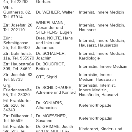
4a, Tel.22262
Gerhard
Whh:
Guntherstr. 82,
Dr. WEHLER, Walter
Internist, Innere Medizin
Tel. 67914
WINKELMANN,
Ztr: Josefstr. 20,
Internist, Innere Medizin,
Alexander und
Tel. 202110
Hausarzt
STEFFENS, Eugen
Zün:
Dres. NOLTE, Hans
Internist, Innere Medizin,
Schmittgasse
und Inka und
Hausarzt, Hausärztin
35, Tel. 85400
Johannes
Ztr: Bahnhofstr.
Dr. SCHAEFER,
Internist, Innere Medizin.
11a, Tel. 955970
Joachim
Kardiologie
Ztr: Hauptstraße
Dr. BOUDRIOT,
Internistin, Innere Medizin
309, Tel. 84691
Bettina
Ztr: Josefstr. 83,
Internistin, Innere
OTT, Sigrid
Tel. 55733
Medizin, Hausärztin
Grg:
Internistin, Internist,
Dr. SCHILDHAUER,
Friedensstraße
Innere Medizin,
Adrienne und Konrad
55, Tel. 28020
Hausärztin, Hausarzt
Eil: Frankfurter
Dr. KONIARIS,
Str. 610, Tel.
Kiefernorthopäde
Athanasios
34340
Ztr: Dülkenstr. 1,
Dr. MOESSNER,
Kiefernorthopädin
Tel. 55599
Susanne
Eil: Frankfurter
Dr. GRIMME, Judith
Kinderarzt, Kinder- und
Str. 593, Tel.
und Dr. MÜLLER-