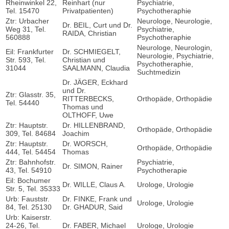
Rheinwinkel 22,
Reinhart (nur
Psychiatrie,
Tel. 15470
Privatpatienten)
Psychotheraphie
Ztr: Urbacher
Neurologe, Neurologie,
Dr. BEIL, Curt und Dr.
Weg 31, Tel.
Psychiatrie,
RAIDA, Christian
560888
Psychotheraphie
Neurologe, Neurologin,
Eil: Frankfurter
Dr. SCHMIEGELT,
Neurologie, Psychiatrie,
Str. 593, Tel.
Christian und
Psychotheraphie,
31044
SAALMANN, Claudia
Suchtmedizin
Dr. JÄGER, Eckhard
und Dr.
Ztr: Glasstr. 35,
RITTERBECKS,
Orthopäde, Orthopädie
Tel. 54440
Thomas und
OLTHOFF, Uwe
Ztr: Hauptstr.
Dr. HILLENBRAND,
Orthopäde, Orthopädie
309, Tel. 84684
Joachim
Ztr: Hauptstr.
Dr. WORSCH,
Orthopäde, Orthopädie
444, Tel. 54454
Thomas
Ztr: Bahnhofstr.
Psychiatrie,
Dr. SIMON, Rainer
43, Tel. 54910
Psychotherapie
Eil: Bochumer
Dr. WILLE, Claus A.
Urologe, Urologie
Str. 5, Tel. 35333
Urb: Fauststr.
Dr. FINKE, Frank und
Urologe, Urologie
84, Tel. 25130
Dr. GHADUR, Said
Urb: Kaiserstr.
24-26, Tel.
Dr. FABER, Michael
Urologe, Urologie