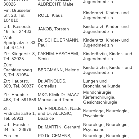
Jugendmedizin
36026
ALBRECHT, Malte
Fin: Brüsseler
Kinderarzt, Kinder- und
Str. 28, Tel.
ROLL, Klaus
Jugendmedizin
104810
Urb: Kaiserstr.
Kinderarzt, Kinder- und
JAKOB, Torsten
46, Tel. 24433
Jugendmedizin
Whh:
Dr. SCHEUERMANN,
Kinderarzt, Kinder- und
Sportplatzstr. 83,
Paul
Jugendmedizin
Tel. 67470
Ztr: Klingerstr. 8,
FAKHIM-HASCHEMI,
Kinderärztin, Kinder- und
Tel. 52025
Simin
Jugendmedizin
Zün:
Kinderärztin, Kinder- und
Orchideenweg
BERGMANN, Helene
Jugendmedizin
5, Tel. 81054
Ztr: Hauptstr.
Dr. ARNOLDS,
Lungen und
309, Tel. 86037
Cornelius
Bronchialheilkunde
Mundchirurgie,
Ztr: Hauptstr.
MKG Klinik Dr. MAAZ,
Kiefernchirurgie,
463, Tel. 591859
Marcus und Team
Gesichtschirurgie
Ztr:
Dr. FINDEISEN, Naide
Neurologe, Neurologie,
Fridrichstraße 1,
und Dr. ALEKSIC,
Psychiatrie
Tel. 65911
Beatrice
Urb: Fauststr.
Neurologe, Neurologie,
Dr. MARTIN, Gerhard
84, Tel. 28878
Psychiatrie
Ens: Im
PD Dr. CEMENS,
Neurologe, Neurologie,