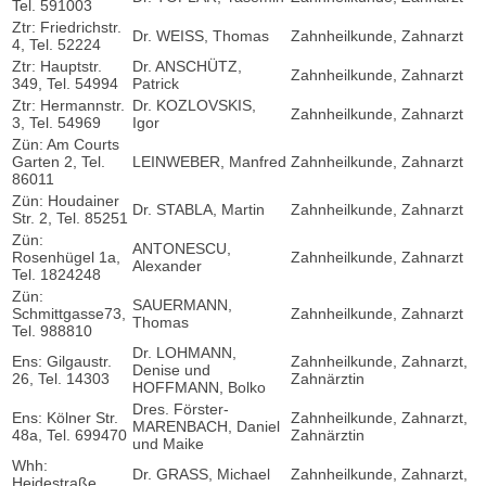
Tel. 591003
Ztr: Friedrichstr.
Dr. WEISS, Thomas
Zahnheilkunde, Zahnarzt
4, Tel. 52224
Ztr: Hauptstr.
Dr. ANSCHÜTZ,
Zahnheilkunde, Zahnarzt
349, Tel. 54994
Patrick
Ztr: Hermannstr.
Dr. KOZLOVSKIS,
Zahnheilkunde, Zahnarzt
3, Tel. 54969
Igor
Zün: Am Courts
Garten 2, Tel.
LEINWEBER, Manfred
Zahnheilkunde, Zahnarzt
86011
Zün: Houdainer
Dr. STABLA, Martin
Zahnheilkunde, Zahnarzt
Str. 2, Tel. 85251
Zün:
ANTONESCU,
Rosenhügel 1a,
Zahnheilkunde, Zahnarzt
Alexander
Tel. 1824248
Zün:
SAUERMANN,
Schmittgasse73,
Zahnheilkunde, Zahnarzt
Thomas
Tel. 988810
Dr. LOHMANN,
Ens: Gilgaustr.
Zahnheilkunde, Zahnarzt,
Denise und
26, Tel. 14303
Zahnärztin
HOFFMANN, Bolko
Dres. Förster-
Ens: Kölner Str.
Zahnheilkunde, Zahnarzt,
MARENBACH, Daniel
48a, Tel. 699470
Zahnärztin
und Maike
Whh:
Dr. GRASS, Michael
Zahnheilkunde, Zahnarzt,
Heidestraße