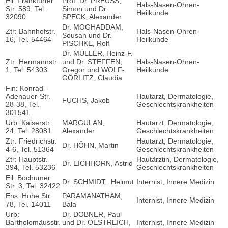
Eil: Frankfurter
Prof. Dr. PREUSS,
Hals-Nasen-Ohren-
Str. 589, Tel.
Simon und Dr.
Heilkunde
32090
SPECK, Alexander
Dr. MOGHADDAM,
Ztr: Bahnhofstr.
Hals-Nasen-Ohren-
Sousan und Dr.
16, Tel. 54464
Heilkunde
PISCHKE, Rolf
Dr. MÜLLER, Heinz-F.
Ztr: Hermannstr.
und Dr. STEFFEN,
Hals-Nasen-Ohren-
1, Tel. 54303
Gregor und WOLF-
Heilkunde
GÖRLITZ, Claudia
Fin: Konrad-
Adenauer-Str.
Hautarzt, Dermatologie,
FUCHS, Jakob
28-38, Tel.
Geschlechtskrankheiten
301541
Urb: Kaiserstr.
MARGULAN,
Hautarzt, Dermatologie,
24, Tel. 28081
Alexander
Geschlechtskrankheiten
Ztr: Friedrichstr.
Hautarzt, Dermatologie,
Dr. HÖHN, Martin
4-6, Tel. 51364
Geschlechtskrankheiten
Ztr: Hauptstr.
Hautärztin, Dermatologie,
Dr. EICHHORN, Astrid
394, Tel. 53236
Geschlechtskrankheiten
Eil: Bochumer
Dr. SCHMIDT, Helmut
Internist, Innere Medizin
Str. 3, Tel. 32422
Ens: Hohe Str.
PARAMANATHAM,
Internist, Innere Medizin
78, Tel. 14011
Bala
Urb:
Dr. DOBNER, Paul
Bartholomäusstr.
und Dr. OESTREICH,
Internist, Innere Medizin