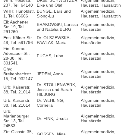
Whh: Heidestr.
DRes. SCHWEITZER,
Allgemeinmedizin,
237, Tel. 64140
Elke und Olaf
Hausarzt, Hausärztin
WHH: Hunoldstr.
BUNGE, Lars und
Allgemeinmedizin,
1, Tel. 66666
Siong-Lu
Hausarzt, Hausärztin
Eil: Aachener
BRAKOWSKI, Larissa
Allgemeinmedizin,
Str. 19, Tel.
und Natalia BERG
Hausärztin
291260
Ens: Kölner Str.
Dr. OLSZEWSKA-
Allgemeinmedizin,
48, Tel. 591796
PAWLAK, Maria
Hausärztin
Fin: Konrad-
Adenauer-Str.
Allgemeinmedizin,
FUCHS, Luba
28-38, Tel.
Hausärztin
301541
Ghv:
Allgemeinmedizin,
Breitenbachstr.
JEDEM, Anna
Hausärztin
15, Tel. 932147
Dr. STOLLENWERK,
Urb: Kaiserstr.
Allgemeinmedizin,
Jessica und Sarah
38, Tel. 21014
Hausärztin
HILBURG
Urb: Kaiserstr.
Dr. WEHLING,
Allgemeinmedizin,
38, Tel. 21014
Cornelia
Hausärztin
Urb:
Marienburger
Allgemeinmedizin,
Dr. FINK, Ursula
Str. 13, Tel.
Hausärztin
24533
Ztr: Glasstr. 35,
Allgemeinmedizin,
GOSSEN, Nina