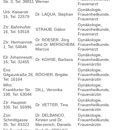
Str. 3, Tel. 38811
Werner
Frauenarzt
Gynäkologie,
Urb: Kaiserstr.
Dr. LAQUA, Stephan
Frauenheilkunde,
15, Tel. 22579
Frauenarzt
Gynäkologie,
Ztr: Bahnhofstr.
STRAUB, Gábor
Frauenheilkunde,
16, Tel. 53518
Frauenarzt
Dr. ROESER, Jörg
Gynäkologie,
Ztr: Hermannstr.
und Dr. MERSCHEIM,
Frauenheilkunde,
1, Tel. 54646
Marcus
Frauenarzt
Gynäkologie,
Eil: Johannesstr.
Dr. KOHSE, Barbara
Frauenheilkunde,
16, Tel. 32455
Frauenärztin
Ens:
Gynäkologie,
Gilgaustraße 26,
RÖCHER, Brigitte
Frauenheilkunde,
Tel. 16164
Frauenärztin
Whn:
Gynäkologie,
Frankfurter Str.
DILL, Veronika
Frauenheilkunde,
198, Tel. 63044
Frauenärztin
Gynäkologie,
Ztr: Hauptstr.
Dr. VETTER, Tina
Frauenheilkunde,
335, Tel. 55996
Frauenärztin
Zün:
Dr. DELBANCO,
Gynäkologie,
Schmittgasse
Kirsten und Dr.
Frauenheilkunde,
35, Tel. 83322
Merzenich, Daniela
Frauenärztin