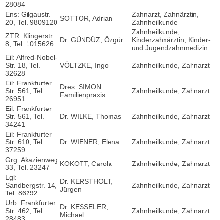
28084
Ens: Gilgaustr.
Zahnarzt, Zahnärztin,
SOTTOR, Adrian
20, Tel. 9809120
Zahnheilkunde
Zahnheilkunde,
ZTR: Klingerstr.
Dr. GÜNDÜZ, Özgür
Kinderzahnärztin, Kinder-
8, Tel. 1015626
und Jugendzahnmedizin
Eil: Alfred-Nobel-
Str. 18, Tel.
VÖLTZKE, Ingo
Zahnheilkunde, Zahnarzt
32628
Eil: Frankfurter
Dres. SIMON
Str. 561, Tel.
Zahnheilkunde, Zahnarzt
Familienpraxis
26951
Eil: Frankfurter
Str. 561, Tel.
Dr. WILKE, Thomas
Zahnheilkunde, Zahnarzt
34241
Eil: Frankfurter
Str. 610, Tel.
Dr. WIENER, Elena
Zahnheilkunde, Zahnarzt
37259
Grg: Akazienweg
KOKOTT, Carola
Zahnheilkunde, Zahnarzt
33, Tel. 23247
Lgl:
Dr. KERSTHOLT,
Sandbergstr. 14,
Zahnheilkunde, Zahnarzt
Jürgen
Tel. 86292
Urb: Frankfurter
Dr. KESSELER,
Str. 462, Tel.
Zahnheilkunde, Zahnarzt
Michael
28483