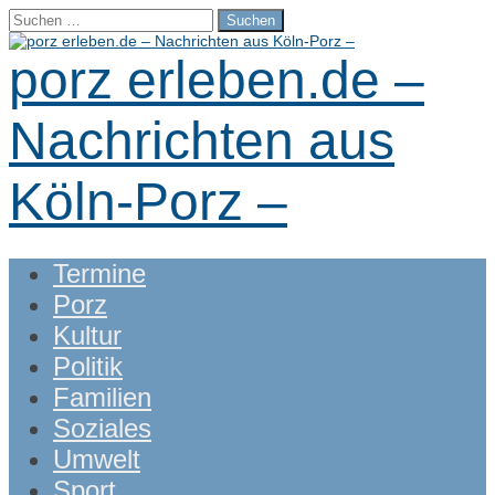
Suchen
nach:
porz erleben.de –
Nachrichten aus
Köln-Porz –
Main
Skip
Termine
menu
to
Porz
content
Kultur
Politik
Familien
Soziales
Umwelt
Sport