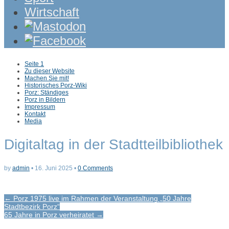
Wirtschaft
Sub
Seite 1
menu
Zu dieser Website
Machen Sie mit!
Historisches Porz-Wiki
Porz: Ständiges
Porz in Bildern
Impressum
Kontakt
Media
Digitaltag in der Stadtteilbibliothek
by
admin
•
16. Juni 2025
•
0 Comments
Post
← Porz 1975 live im Rahmen der Veranstaltung „50 Jahre
Stadtbezirk Porz“
navigation
65 Jahre in Porz verheiratet →