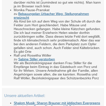
darüber nichts ist (zumindest so gut wie nichts). Man kann
ja im Browser nach links
Monika Pause-Pranskat
zu
Bebauungplan Urbacher Weg: Stellungnahmen
erwünscht
Als Kind bin ich auf dem Weg von der Schule oft durch die
Felder zum Hort geschlendert. Habe Mäuse und
Heuschrecken gefangen. Habe kleine Kätzchen gefunden.
Die ich laut meiner Erzieherin Helen wieder dorthin
zurückbringen sollte. Dass dieses letzte Feld dort wegfällt,
finde ich klimatechnisch sehr problematisch. Aber das war
bei den anderen Feldern, die dem Parkplatz zum Opfer
gefallen sind, auch schon. Auch Felder sind Kältebrücken.
Es gibt Orte
Ralf und Roswitha Wöller
zu
Sabine Stiller verstorben
Wir als Bezirkskönigspaar danken Frau Stiller für die
Empfänge beim Eintrag in das Gästebuch von Porz und
für ihr Wirken. Unsere Anteilnahme gilt der Familie, allen
Angehörigen sowie allen, die sie kannten. Roswitha und
Ralf Wöller, Bezirkskönigspaar des Schützenbezirks Porz
Unsere aktuellen Artikel:
Shalom Musik: Sharon Brauner mit jiddischen Evergreens