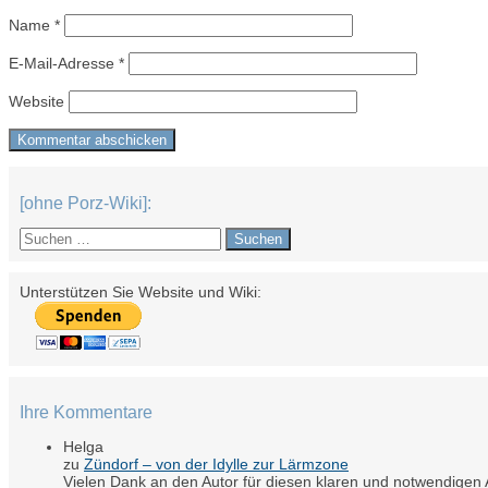
Name
*
E-Mail-Adresse
*
Website
[ohne Porz-Wiki]:
Suchen
nach:
Unterstützen Sie Website und Wiki:
Ihre Kommentare
Helga
zu
Zündorf – von der Idylle zur Lärmzone
Vielen Dank an den Autor für diesen klaren und notwendigen A