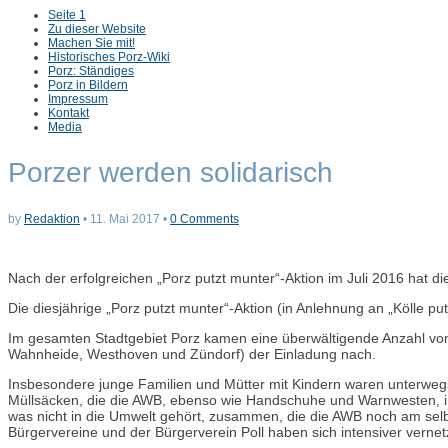
Sub
Seite 1
menu
Zu dieser Website
Machen Sie mit!
Historisches Porz-Wiki
Porz: Ständiges
Porz in Bildern
Impressum
Kontakt
Media
Porzer werden solidarisch
by
Redaktion
•
11. Mai 2017
•
0 Comments
Nach der erfolgreichen „Porz putzt munter“-Aktion im Juli 2016 hat d
Die diesjährige „Porz putzt munter“-Aktion (in Anlehnung an „Kölle 
Im gesamten Stadtgebiet Porz kamen eine überwältigende Anzahl von 
Wahnheide, Westhoven und Zündorf) der Einladung nach.
Insbesondere junge Familien und Mütter mit Kindern waren unterwe
Müllsäcken, die die AWB, ebenso wie Handschuhe und Warnwesten, im V
was nicht in die Umwelt gehört, zusammen, die die AWB noch am sel
Bürgervereine und der Bürgerverein Poll haben sich intensiver vernet