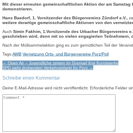
Mit dieser erneuten gemeinschaftlichen Aktion der am Samstag b
demonstrieren.
Hans Baedorf, 1. Vorsitzender des Bürgervereins Zündorf e.V.,
ze
weitere derartige gemeinschaftliche Aktionen von den vernetzte
Auch
Simin Fakhim, 1.Vorsitzende des Urbacher Bürgervereins e.
geschrieben wird, denn mit so vielen engagierten Teilnehmern, 
Nach der Müllsammelaktion ging es zum gemütlichen Teil der Veranst
Tags:
AWB
Vernetzung Orts- und Bürgervereine Porz/Poll
Post
← Open Air – Jugendliche zeigen im Grengel ihre Kunstwerke
SPD sieht drohenden Verkehrsinfarkt für Porz →
navigation
Schreibe einen Kommentar
Deine E-Mail-Adresse wird nicht veröffentlicht.
Erforderliche Felder s