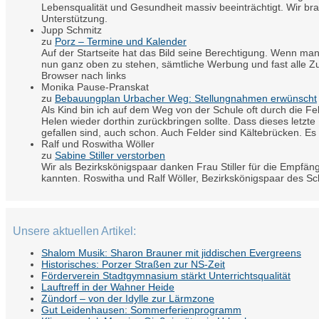
Lebensqualität und Gesundheit massiv beeinträchtigt. Wir br
Unterstützung.
Jupp Schmitz
zu
Porz – Termine und Kalender
Auf der Startseite hat das Bild seine Berechtigung. Wenn man
nun ganz oben zu stehen, sämtliche Werbung und fast alle Zu
Browser nach links
Monika Pause-Pranskat
zu
Bebauungplan Urbacher Weg: Stellungnahmen erwünscht
Als Kind bin ich auf dem Weg von der Schule oft durch die 
Helen wieder dorthin zurückbringen sollte. Dass dieses letzte
gefallen sind, auch schon. Auch Felder sind Kältebrücken. Es 
Ralf und Roswitha Wöller
zu
Sabine Stiller verstorben
Wir als Bezirkskönigspaar danken Frau Stiller für die Empfäng
kannten. Roswitha und Ralf Wöller, Bezirkskönigspaar des S
Unsere aktuellen Artikel:
Shalom Musik: Sharon Brauner mit jiddischen Evergreens
Historisches: Porzer Straßen zur NS-Zeit
Förderverein Stadtgymnasium stärkt Unterrichtsqualität
Lauftreff in der Wahner Heide
Zündorf – von der Idylle zur Lärmzone
Gut Leidenhausen: Sommerferienprogramm