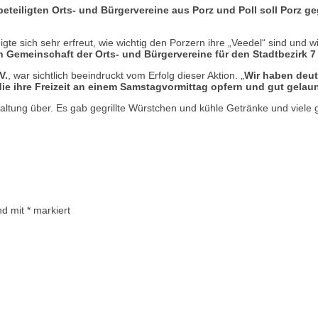
eteiligten Orts- und Bürgervereine aus Porz und Poll soll Porz 
igte sich sehr erfreut, wie wichtig den Porzern ihre „Veedel“ sind und wie
n Gemeinschaft der Orts- und Bürgervereine für den Stadtbezirk 7
V.
, war sichtlich beeindruckt vom Erfolg dieser Aktion. „
Wir haben deutl
die ihre Freizeit an einem Samstagvormittag opfern und gut gelau
altung über. Es gab gegrillte Würstchen und kühle Getränke und viele
ind mit
*
markiert