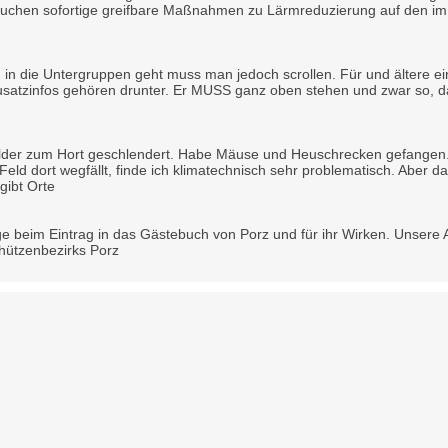
auchen sofortige greifbare Maßnahmen zu Lärmreduzierung auf den im A
 in die Untergruppen geht muss man jedoch scrollen. Für und ältere ein
satzinfos gehören drunter. Er MUSS ganz oben stehen und zwar so, das
Felder zum Hort geschlendert. Habe Mäuse und Heuschrecken gefangen. 
 Feld dort wegfällt, finde ich klimatechnisch sehr problematisch. Aber
gibt Orte
e beim Eintrag in das Gästebuch von Porz und für ihr Wirken. Unsere An
chützenbezirks Porz