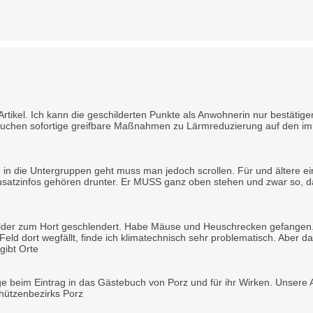
rtikel. Ich kann die geschilderten Punkte als Anwohnerin nur bestätig
auchen sofortige greifbare Maßnahmen zu Lärmreduzierung auf den im A
 in die Untergruppen geht muss man jedoch scrollen. Für und ältere ein
satzinfos gehören drunter. Er MUSS ganz oben stehen und zwar so, das
Felder zum Hort geschlendert. Habe Mäuse und Heuschrecken gefangen. 
 Feld dort wegfällt, finde ich klimatechnisch sehr problematisch. Aber
gibt Orte
e beim Eintrag in das Gästebuch von Porz und für ihr Wirken. Unsere An
chützenbezirks Porz