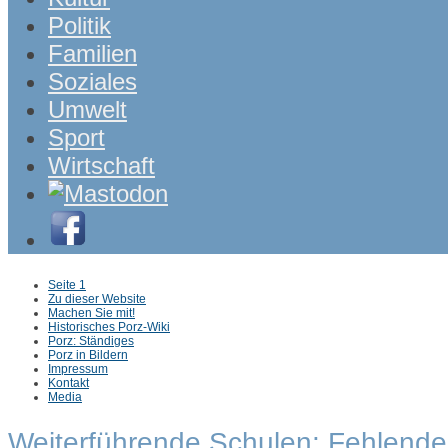
Politik
Familien
Soziales
Umwelt
Sport
Wirtschaft
Sub
Seite 1
menu
Zu dieser Website
Machen Sie mit!
Historisches Porz-Wiki
Porz: Ständiges
Porz in Bildern
Impressum
Kontakt
Media
Weiterführende Schulen: Fehlende