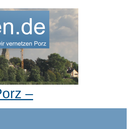
Porz –