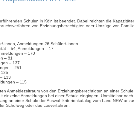
führenden Schulen in Köln ist beendet. Dabei reichten die Kapazität
pruchsverfahren von Erziehungsberechtigten oder Umzüge von Famili
er/-innen, Anmeldungen 26 Schüler/-innen
tät – 54, Anmeldungen – 17
, Anmeldungen – 170
en – 81
ngen – 137
ungen – 251
 125
 – 133
eldungen – 115
sten Anmeldezeitraum von den Erziehungsberechtigten an einer Schule
eit einzelne Anmeldungen bei einer Schule eingingen. Unmittelbar n
hang an einer Schule der Auswahlkriterienkatalog vom Land NRW anzu
 der Schulweg oder das Losverfahren.