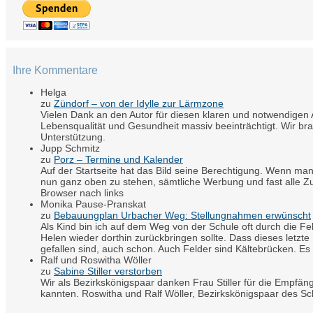
Ihre Kommentare
Helga
zu
Zündorf – von der Idylle zur Lärmzone
Vielen Dank an den Autor für diesen klaren und notwendigen A
Lebensqualität und Gesundheit massiv beeinträchtigt. Wir br
Unterstützung.
Jupp Schmitz
zu
Porz – Termine und Kalender
Auf der Startseite hat das Bild seine Berechtigung. Wenn man
nun ganz oben zu stehen, sämtliche Werbung und fast alle Zu
Browser nach links
Monika Pause-Pranskat
zu
Bebauungplan Urbacher Weg: Stellungnahmen erwünscht
Als Kind bin ich auf dem Weg von der Schule oft durch die 
Helen wieder dorthin zurückbringen sollte. Dass dieses letzte
gefallen sind, auch schon. Auch Felder sind Kältebrücken. Es 
Ralf und Roswitha Wöller
zu
Sabine Stiller verstorben
Wir als Bezirkskönigspaar danken Frau Stiller für die Empfäng
kannten. Roswitha und Ralf Wöller, Bezirkskönigspaar des S