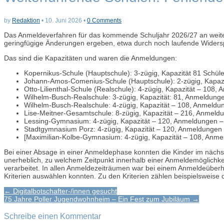
by
Redaktion
•
10. Juni 2026
•
0 Comments
Das Anmeldeverfahren für das kommende Schuljahr 2026/27 an weiter
geringfügige Änderungen ergeben, etwa durch noch laufende Widers
Das sind die Kapazitäten und waren die Anmeldungen:
Kopernikus-Schule (Hauptschule): 3-zügig, Kapazität 81 Schül
Johann-Amos-Comenius-Schule (Hauptschule): 2-zügig, Kapazi
Otto-Lilienthal-Schule (Realschule): 4-zügig, Kapazität – 108
Wilhelm-Busch-Realschule: 3-zügig, Kapazität: 81, Anmeldung
Wilhelm-Busch-Realschule: 4-zügig, Kapazität – 108, Anmeldu
Lise-Meitner-Gesamtschule: 8-zügig, Kapazität – 216, Anmeld
Lessing-Gymnasium: 4-zügig, Kapazität – 120, Anmeldungen –
Stadtgymnasium Porz: 4-zügig, Kapazität – 120, Anmeldungen
[Maximilian-Kolbe-Gymnasium: 4-zügig, Kapazität – 108, Anm
Bei einer Absage in einer Anmeldephase konnten die Kinder im näch
unerheblich, zu welchem Zeitpunkt innerhalb einer Anmeldemöglichk
verarbeitet. In allen Anmeldezeiträumen war bei einem Anmeldeüber
Kriterien auswählen konnten. Zu den Kriterien zählen beispielsweise
Post
← Digitalbotschafter-/innen gesucht
75 Jahre Poller Jugendwohnheim – Ein Fest zum Jubiläum →
navigation
Schreibe einen Kommentar