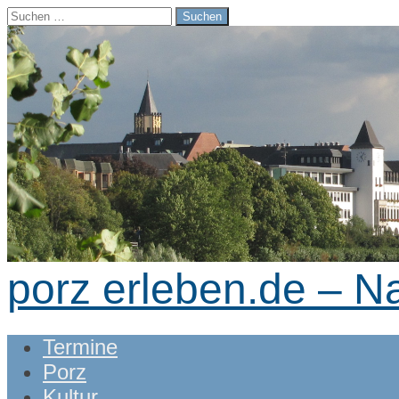
Suchen
nach:
porz erleben.de – N
Main
Skip
Termine
menu
to
Porz
content
Kultur