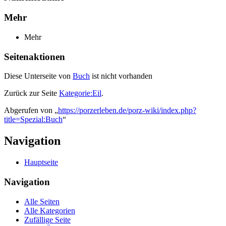
Mehr
Mehr
Seitenaktionen
Diese Unterseite von
Buch
ist nicht vorhanden
Zurück zur Seite
Kategorie:Eil
.
Abgerufen von „
https://porzerleben.de/porz-wiki/index.php?
title=Spezial:Buch
“
Navigation
Hauptseite
Navigation
Alle Seiten
Alle Kategorien
Zufällige Seite