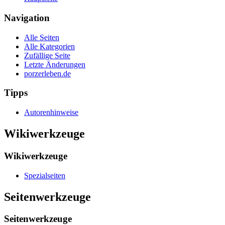
Navigation
Alle Seiten
Alle Kategorien
Zufällige Seite
Letzte Änderungen
porzerleben.de
Tipps
Autorenhinweise
Wikiwerkzeuge
Wikiwerkzeuge
Spezialseiten
Seitenwerkzeuge
Seitenwerkzeuge