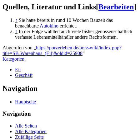
Quellen, Literatur und Links
[
Bearbeiten
]
↑
Sie hatte bereits in rund 10 Wochen Bauzeit das
benachbarte
Autokino
errichtet.
↑
In der Folge wählten auch viele bisher genossenschaftlich
verfasste Lebensmittelhändler andere Rechtsformen.
Abgerufen von „
https://porzerleben.de/porz-wiki/index.php?
title=SB-Warenhaus_(Eil)&oldid=25908
“
Kategorien
:
Eil
Geschäft
Navigation
Hauptseite
Navigation
Alle Seiten
Alle Kategorien
Zufällige Seite