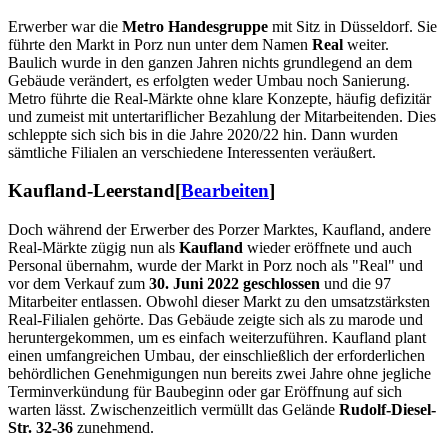
Erwerber war die
Metro Handesgruppe
mit Sitz in Düsseldorf. Sie
führte den Markt in Porz nun unter dem Namen
Real
weiter.
Baulich wurde in den ganzen Jahren nichts grundlegend an dem
Gebäude verändert, es erfolgten weder Umbau noch Sanierung.
Metro führte die Real-Märkte ohne klare Konzepte, häufig defizitär
und zumeist mit untertariflicher Bezahlung der Mitarbeitenden. Dies
schleppte sich sich bis in die Jahre 2020/22 hin. Dann wurden
sämtliche Filialen an verschiedene Interessenten veräußert.
Kaufland-Leerstand
[
Bearbeiten
]
Doch während der Erwerber des Porzer Marktes, Kaufland, andere
Real-Märkte zügig nun als
Kaufland
wieder eröffnete und auch
Personal übernahm, wurde der Markt in Porz noch als "Real" und
vor dem Verkauf zum
30. Juni 2022 geschlossen
und die 97
Mitarbeiter entlassen. Obwohl dieser Markt zu den umsatzstärksten
Real-Filialen gehörte. Das Gebäude zeigte sich als zu marode und
heruntergekommen, um es einfach weiterzuführen. Kaufland plant
einen umfangreichen Umbau, der einschließlich der erforderlichen
behördlichen Genehmigungen nun bereits zwei Jahre ohne jegliche
Terminverkündung für Baubeginn oder gar Eröffnung auf sich
warten lässt. Zwischenzeitlich vermüllt das Gelände
Rudolf-Diesel-
Str. 32-36
zunehmend.