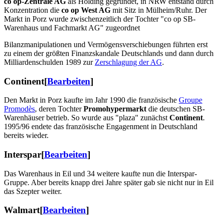
co op-Zentrale AG
als Holding gegründet, in NRW entstand durch
Konzentration die
co op West AG
mit Sitz in Mülheim/Ruhr. Der
Markt in Porz wurde zwischenzeitlich der Tochter "co op SB-
Warenhaus und Fachmarkt AG" zugeordnet
Bilanzmanipulationen und Vermögensverschiebungen führten erst
zu einem der größten Finanzskandale Deutschlands und dann durch
Milliardenschulden 1989 zur
Zerschlagung der AG
.
Continent
[
Bearbeiten
]
Den Markt in Porz kaufte im Jahr 1990 die französische
Groupe
Promodès
, deren Tochter
Promohypermarkt
die deutschen SB-
Warenhäuser betrieb. So wurde aus "plaza" zunächst
Continent
.
1995/96 endete das französische Engagenment in Deutschland
bereits wieder.
Interspar
[
Bearbeiten
]
Das Warenhaus in Eil und 34 weitere kaufte nun die Interspar-
Gruppe. Aber bereits knapp drei Jahre später gab sie nicht nur in Eil
das Szepter weiter.
Walmart
[
Bearbeiten
]