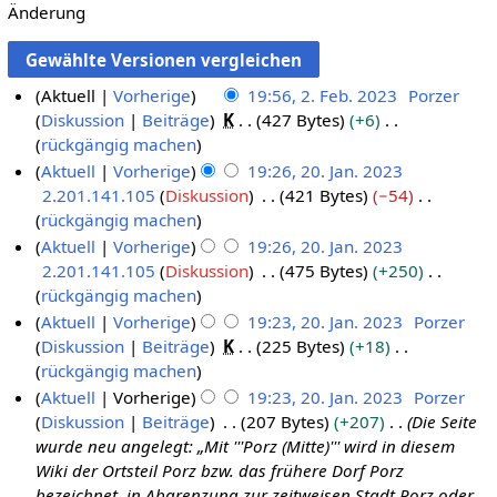
Änderung
Aktuell
Vorherige
19:56, 2. Feb. 2023
Porzer
Diskussion
Beiträge
K
427 Bytes
+6
2
K
rückgängig machen
.
e
Aktuell
Vorherige
19:26, 20. Jan. 2023
F
i
2.201.141.105
Diskussion
421 Bytes
−54
2
e
n
K
rückgängig machen
0
b
e
e
Aktuell
Vorherige
19:26, 20. Jan. 2023
.
r
B
i
2.201.141.105
Diskussion
475 Bytes
+250
J
u
e
n
K
rückgängig machen
a
a
a
e
e
Aktuell
Vorherige
19:23, 20. Jan. 2023
Porzer
n
r
r
B
i
Diskussion
Beiträge
K
225 Bytes
+18
u
2
b
e
n
K
rückgängig machen
a
0
e
a
e
e
Aktuell
Vorherige
19:23, 20. Jan. 2023
Porzer
r
2
i
r
B
i
Diskussion
Beiträge
207 Bytes
+207
Die Seite
2
3
t
b
e
n
wurde neu angelegt: „Mit '''Porz (Mitte)''' wird in diesem
0
u
e
a
e
Wiki der Ortsteil Porz bzw. das frühere Dorf Porz
2
n
i
r
B
bezeichnet, in Abgrenzung zur zeitweisen Stadt Porz oder