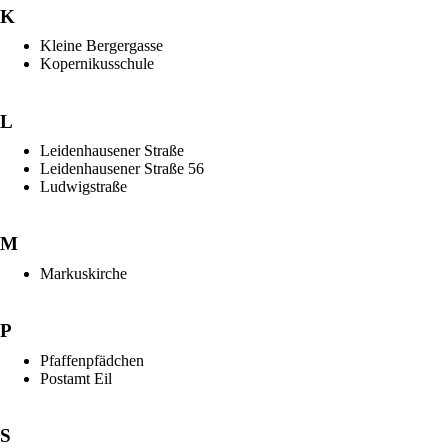
K
Kleine Bergergasse
Kopernikusschule
L
Leidenhausener Straße
Leidenhausener Straße 56
Ludwigstraße
M
Markuskirche
P
Pfaffenpfädchen
Postamt Eil
S