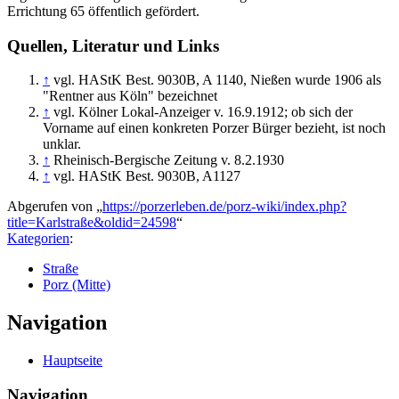
Errichtung 65 öffentlich gefördert.
Quellen, Literatur und Links
↑
vgl. HAStK Best. 9030B, A 1140, Nießen wurde 1906 als
"Rentner aus Köln" bezeichnet
↑
vgl. Kölner Lokal-Anzeiger v. 16.9.1912; ob sich der
Vorname auf einen konkreten Porzer Bürger bezieht, ist noch
unklar.
↑
Rheinisch-Bergische Zeitung v. 8.2.1930
↑
vgl. HAStK Best. 9030B, A1127
Abgerufen von „
https://porzerleben.de/porz-wiki/index.php?
title=Karlstraße&oldid=24598
“
Kategorien
:
Straße
Porz (Mitte)
Navigation
Hauptseite
Navigation