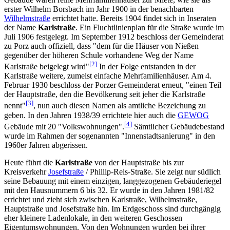
erster Wilhelm Borsbach im Jahr 1900 in der benachbarten
Wilhelmstraße
errichtet hatte. Bereits 1904 findet sich in Inseraten
der Name
Karlstraße
. Ein Fluchtlinienplan für die Straße wurde im
Juli 1906 festgelegt. Im September 1912 beschloss der Gemeinderat
zu Porz auch offiziell, dass "dem für die Häuser von Nießen
gegenüber der höheren Schule vorhandene Weg der Name
[
2
]
Karlstraße beigelegt wird"
In der Folge entstanden in der
Karlstraße weitere, zumeist einfache Mehrfamilienhäuser. Am 4.
Februar 1930 beschloss der Porzer Gemeinderat erneut, "einen Teil
der Hauptstraße, den die Bevölkerung seit jeher die Karlstraße
[
3
]
nennt"
, nun auch diesen Namen als amtliche Bezeichung zu
geben. In den Jahren 1938/39 errichtete hier auch die
GEWOG
[
4
]
Gebäude mit 20 "Volkswohnungen".
Sämtlicher Gebäudebestand
wurde im Rahmen der sogenannten "Innenstadtsanierung" in den
1960er Jahren abgerissen.
Heute führt die
Karlstraße
von der Hauptstraße bis zur
Kreisverkehr
Josefstraße
/ Phillip-Reis-Straße. Sie zeigt nur südlich
seine Bebauung mit einem einzigen, langgezogenen Gebäuderiegel
mit den Hausnummern 6 bis 32. Er wurde in den Jahren 1981/82
errichtet und zieht sich zwischen Karlstraße, Wilhelmstraße,
Hauptstraße und Josefstraße hin. Im Erdgeschoss sind durchgängig
eher kleinere Ladenlokale, in den weiteren Geschossen
Eigentumswohnungen. Von den Wohnungen wurden bei ihrer