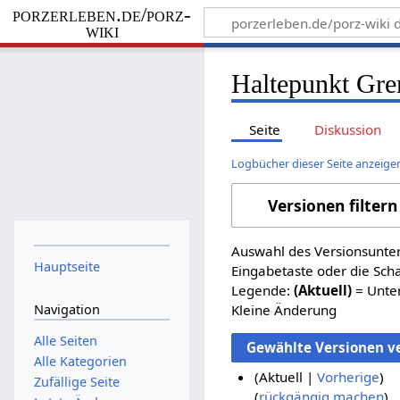
porzerleben.de/porz-
wiki
Haltepunkt Gre
Seite
Diskussion
Logbücher dieser Seite anzeige
Versionen filtern
Auswahl des Versionsunter
Hauptseite
Eingabetaste oder die Sch
Legende:
(Aktuell)
= Unter
Kleine Änderung
Navigation
Alle Seiten
Alle Kategorien
Aktuell
Vorherige
Zufällige Seite
K
rückgängig machen
2