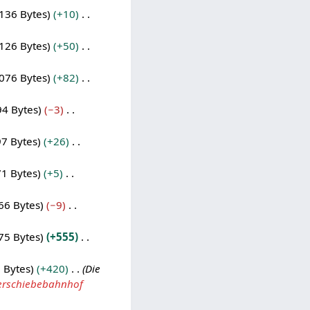
136 Bytes
+10
126 Bytes
+50
076 Bytes
+82
94 Bytes
−3
7 Bytes
+26
1 Bytes
+5
66 Bytes
−9
75 Bytes
+555
 Bytes
+420
Die
erschiebebahnhof