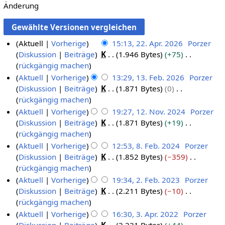
Änderung
Aktuell
Vorherige
15:13, 22. Apr. 2026
Porzer
Diskussion
Beiträge
K
1.946 Bytes
+75
2
K
rückgängig machen
2
e
Aktuell
Vorherige
13:29, 13. Feb. 2026
Porzer
.
i
Diskussion
Beiträge
K
1.871 Bytes
0
1
A
n
K
rückgängig machen
3
p
e
e
Aktuell
Vorherige
19:27, 12. Nov. 2024
Porzer
.
r
B
i
Diskussion
Beiträge
K
1.871 Bytes
+19
1
F
i
e
n
K
rückgängig machen
2
e
l
a
e
e
Aktuell
Vorherige
12:53, 8. Feb. 2024
Porzer
.
b
2
r
B
i
Diskussion
Beiträge
K
1.852 Bytes
−359
8
N
r
0
b
e
n
K
rückgängig machen
.
o
u
2
e
a
e
e
Aktuell
Vorherige
19:34, 2. Feb. 2023
Porzer
F
v
a
6
i
r
B
i
Diskussion
Beiträge
K
2.211 Bytes
−10
2
e
e
r
t
b
e
n
K
rückgängig machen
.
b
m
2
u
e
a
e
e
Aktuell
Vorherige
16:30, 3. Apr. 2022
Porzer
F
r
b
0
n
i
r
B
i