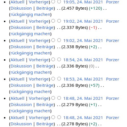
e
e
Aktuell
Vorherige
19:05, 24. Mai 2021
Porzer
u
a
2
e
a
z
n
i
r
B
i
Diskussion
Beiträge
2.457 Bytes
+120
n
2
s
1
n
m
u
g
t
b
e
n
K
rückgängig machen
g
4
s
f
m
s
s
u
e
a
e
e
Aktuell
Vorherige
19:02, 24. Mai 2021
Porzer
u
.
a
e
a
z
n
i
r
B
i
Diskussion
Beiträge
2.337 Bytes
−1
n
M
s
n
m
u
g
t
b
e
n
K
rückgängig machen
g
s
a
f
m
s
s
u
e
a
e
e
Aktuell
Vorherige
19:02, 24. Mai 2021
Porzer
u
i
a
e
a
z
n
i
r
B
i
Diskussion
Beiträge
2.338 Bytes
+2
n
s
2
n
m
u
g
t
b
e
n
K
rückgängig machen
g
s
0
f
m
s
s
u
e
a
e
e
Aktuell
Vorherige
18:54, 24. Mai 2021
Porzer
u
a
2
e
a
z
n
i
r
B
i
Diskussion
Beiträge
2.336 Bytes
0
n
s
1
n
m
u
g
t
b
e
n
K
rückgängig machen
g
s
f
m
s
s
u
e
a
e
e
Aktuell
Vorherige
18:53, 24. Mai 2021
Porzer
u
a
e
a
z
n
i
r
B
i
Diskussion
Beiträge
2.336 Bytes
+57
n
s
n
m
u
g
t
b
e
n
K
rückgängig machen
g
s
f
m
s
s
u
e
a
e
e
Aktuell
Vorherige
18:48, 24. Mai 2021
Porzer
u
a
e
a
z
n
i
r
B
i
Diskussion
Beiträge
2.279 Bytes
+1
n
s
n
m
u
g
t
b
e
n
K
rückgängig machen
g
s
f
m
s
s
u
e
a
e
e
Aktuell
Vorherige
18:48, 24. Mai 2021
Porzer
u
a
e
a
z
n
i
r
B
i
Diskussion
Beiträge
2.278 Bytes
+2
n
s
n
m
u
g