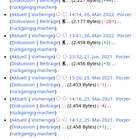
Diskussion
Beiträge
K
2.221 Bytes
+44
3
e
u
e
2
g
t
b
e
n
K
rückgängig machen
.
b
a
r
6
s
u
e
a
e
e
Aktuell
Vorherige
14:14, 26. Mär. 2022
Porzer
A
r
r
2
z
n
i
r
B
i
Diskussion
Beiträge
K
2.177 Bytes
−281
2
p
u
2
0
u
g
t
b
e
n
K
rückgängig machen
6
r
a
0
2
s
s
u
e
a
e
e
Aktuell
Vorherige
13:41, 26. Mär. 2022
Porzer
.
i
r
2
4
a
z
n
i
r
B
i
Diskussion
Beiträge
K
2.458 Bytes
+2
M
l
2
4
m
u
g
t
b
e
n
K
rückgängig machen
ä
2
0
m
s
s
u
e
a
e
e
Aktuell
Vorherige
23:32, 21. Jun. 2021
Porzer
r
0
2
e
a
z
n
i
r
B
i
Diskussion
Beiträge
K
2.456 Bytes
+3
2
z
2
n
3
m
u
g
t
b
e
n
K
rückgängig machen
1
2
f
2
m
s
s
u
e
a
e
e
Aktuell
Vorherige
15:20, 25. Mai 2021
Porzer
.
a
0
e
a
z
n
i
r
B
i
Diskussion
Beiträge
2.453 Bytes
−1
2
J
s
2
n
m
u
g
t
b
e
n
K
rückgängig machen
5
s
u
f
2
m
s
s
u
e
a
e
e
Aktuell
Vorherige
14:16, 25. Mai 2021
Porzer
u
.
n
a
e
a
z
n
i
r
B
i
Diskussion
Beiträge
2.454 Bytes
−4
n
M
s
i
n
m
u
g
t
b
e
n
K
rückgängig machen
g
s
a
2
f
m
s
s
u
e
a
e
e
Aktuell
Vorherige
14:12, 25. Mai 2021
Porzer
u
i
a
0
e
a
z
n
i
r
B
i
Diskussion
Beiträge
2.458 Bytes
+1
n
s
2
2
n
m
u
g
t
b
e
n
K
rückgängig machen
g
s
0
f
1
m
s
s
u
e
a