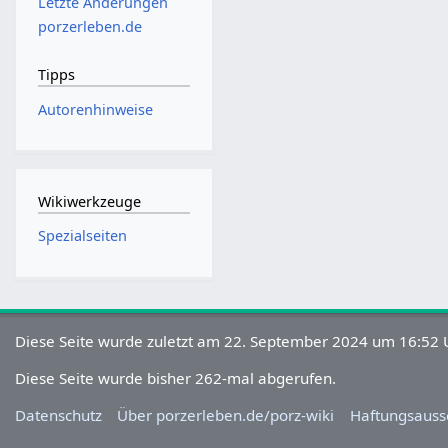
Letzte Änderungen
porzerleben.de
Tipps
Autorenhinweise
Wikiwerkzeuge
Spezialseiten
Diese Seite wurde zuletzt am 22. September 2024 um 16:52 U
Diese Seite wurde bisher 262-mal abgerufen.
Datenschutz
Über porzerleben.de/porz-wiki
Haftungsauss