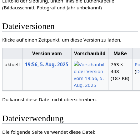
Luftbild der Siedlung, unten links die Lutherkapelle
(Bildausschnitt, Fotograf und Jahr unbekannt)
Dateiversionen
Klicke auf einen Zeitpunkt, um diese Version zu laden.
Version vom
Vorschaubild
Maße
aktuell
19:56, 5. Aug. 2025
763 ×
Po
448
(
D
(187 KB)
Du kannst diese Datei nicht überschreiben.
Dateiverwendung
Die folgende Seite verwendet diese Datei: