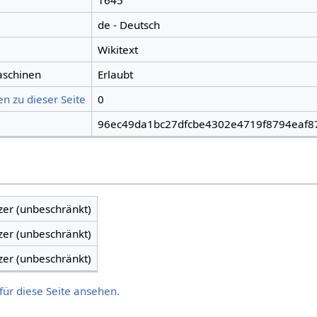
1645
de - Deutsch
Wikitext
aschinen
Erlaubt
n zu dieser Seite
0
96ec49da1bc27dfcbe4302e4719f8794eaf8
zer (unbeschränkt)
zer (unbeschränkt)
zer (unbeschränkt)
für diese Seite ansehen.