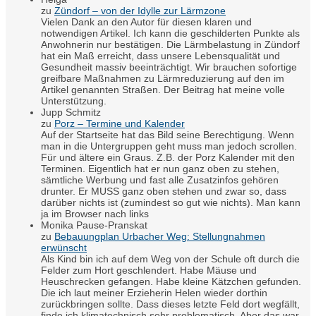
zu
Zündorf – von der Idylle zur Lärmzone
Vielen Dank an den Autor für diesen klaren und
notwendigen Artikel. Ich kann die geschilderten Punkte als
Anwohnerin nur bestätigen. Die Lärmbelastung in Zündorf
hat ein Maß erreicht, dass unsere Lebensqualität und
Gesundheit massiv beeinträchtigt. Wir brauchen sofortige
greifbare Maßnahmen zu Lärmreduzierung auf den im
Artikel genannten Straßen. Der Beitrag hat meine volle
Unterstützung.
Jupp Schmitz
zu
Porz – Termine und Kalender
Auf der Startseite hat das Bild seine Berechtigung. Wenn
man in die Untergruppen geht muss man jedoch scrollen.
Für und ältere ein Graus. Z.B. der Porz Kalender mit den
Terminen. Eigentlich hat er nun ganz oben zu stehen,
sämtliche Werbung und fast alle Zusatzinfos gehören
drunter. Er MUSS ganz oben stehen und zwar so, dass
darüber nichts ist (zumindest so gut wie nichts). Man kann
ja im Browser nach links
Monika Pause-Pranskat
zu
Bebauungplan Urbacher Weg: Stellungnahmen
erwünscht
Als Kind bin ich auf dem Weg von der Schule oft durch die
Felder zum Hort geschlendert. Habe Mäuse und
Heuschrecken gefangen. Habe kleine Kätzchen gefunden.
Die ich laut meiner Erzieherin Helen wieder dorthin
zurückbringen sollte. Dass dieses letzte Feld dort wegfällt,
finde ich klimatechnisch sehr problematisch. Aber das war