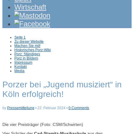
Wirtschaft
Sub
Seite 1
menu
Zu dieser Website
Machen Sie mit!
Historisches Porz-Wiki
Porz: Ständiges
Porz in Bildern
Impressum
Kontakt
Media
Porzer bei „Jugend musiziert“ in
Köln erfolgreich!
by
Pressemitteilung
•
22. Februar 2024
•
0 Comments
Die vier Preisträger (Foto: CSM/Schwirten)
Vier Schüler der
Carl-Stamitz-Musikschule
aus den