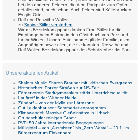
bei den anderen Feldern, die dem Parkplatz zum Opfer
gefallen sind, auch schon. Auch Felder sind Kältebrücken.
Es gibt Orte
Ralf und Roswitha Wöller
zu
Sabine Stiller verstorben
Wir als Bezirkskönigspaar danken Frau Stiller für die
Empfänge beim Eintrag in das Gästebuch von Porz und
für ihr Wirken. Unsere Anteilnahme gilt der Familie, allen
Angehörigen sowie allen, die sie kannten. Roswitha und
Ralf Wöller, Bezirkskönigspaar des Schützenbezirks Porz
Unsere aktuellen Artikel:
Shalom Musik: Sharon Brauner mit jiddischen Evergreens
Historisches: Porzer Straßen zur NS-Zeit
Förderverein Stadtgymnasium stärkt Unterrichtsqualität
Lauftreff in der Wahner Heide
Zündorf – von der Idylle zur Lärmzone
Gut Leidenhausen: Sommerferienprogramm
Klimawandel: Massive Gießeinsätze in Urbach
Grundschüler reinigen Groov
PVP: 50 Jahre internationale Begegnungen
Müllgipfel – von „Ausmisten“ bis „Zero Waste“ – 20.1. im
Bürgerzentrum Finkenberg