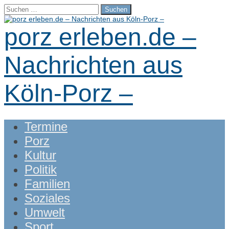
Suchen
nach:
porz erleben.de –
Nachrichten aus
Köln-Porz –
Main
Skip
Termine
menu
to
Porz
content
Kultur
Politik
Familien
Soziales
Umwelt
Sport