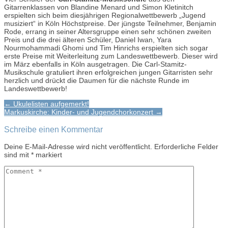
Gitarrenklassen von Blandine Menard und Simon Kletinitch
erspielten sich beim diesjährigen Regionalwettbewerb „Jugend
musiziert“ in Köln Höchstpreise. Der jüngste Teilnehmer, Benjamin
Rode, errang in seiner Altersgruppe einen sehr schönen zweiten
Preis und die drei älteren Schüler, Daniel Iwan, Yara
Nourmohammadi Ghomi und Tim Hinrichs erspielten sich sogar
erste Preise mit Weiterleitung zum Landeswettbewerb. Dieser wird
im März ebenfalls in Köln ausgetragen. Die Carl-Stamitz-
Musikschule gratuliert ihren erfolgreichen jungen Gitarristen sehr
herzlich und drückt die Daumen für die nächste Runde im
Landeswettbewerb!
Post
← Ukulelisten aufgemerkt!
Markuskirche: Kinder- und Jugendchorkonzert →
navigation
Schreibe einen Kommentar
Deine E-Mail-Adresse wird nicht veröffentlicht.
Erforderliche Felder
sind mit
*
markiert