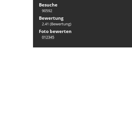
Besuche
90592
Bewertung
2.41
(Bewertung)
Foto bewerten