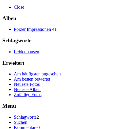
Close
Alben
Porzer Impressionen
41
Schlagworte
Leidenhausen
Erweitert
Am häufigsten angesehen
Am besten bewertet
Neueste Fotos
Neueste Alben
Zufällige Fotos
Menü
Schlagworte
2
Suchen
Kommentare
0