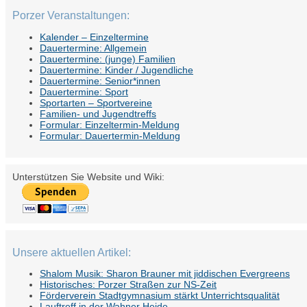
Porzer Veranstaltungen:
Kalender – Einzeltermine
Dauertermine: Allgemein
Dauertermine: (junge) Familien
Dauertermine: Kinder / Jugendliche
Dauertermine: Senior*innen
Dauertermine: Sport
Sportarten – Sportvereine
Familien- und Jugendtreffs
Formular: Einzeltermin-Meldung
Formular: Dauertermin-Meldung
Unterstützen Sie Website und Wiki:
Unsere aktuellen Artikel:
Shalom Musik: Sharon Brauner mit jiddischen Evergreens
Historisches: Porzer Straßen zur NS-Zeit
Förderverein Stadtgymnasium stärkt Unterrichtsqualität
Lauftreff in der Wahner Heide