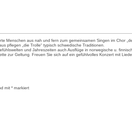
rte Menschen aus nah und fern zum gemeinsamen Singen im Chor „de toki
us pflegen „die Trolle“ typisch schwedische Traditionen.
ühlswelten und Jahreszeiten auch Ausflüge in norwegische u. finnisch
e zur Geltung. Freuen Sie sich auf ein gefühlvolles Konzert mit Lied
ind mit
*
markiert