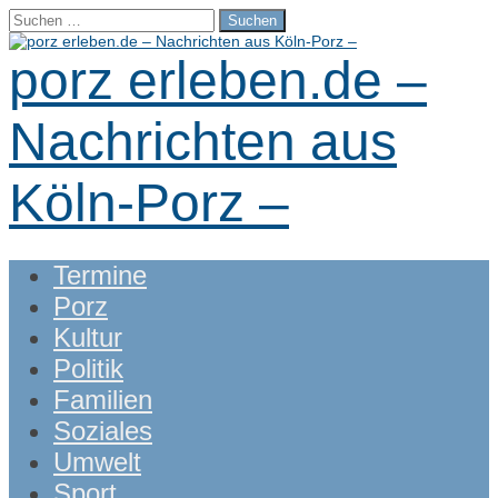
Suchen
nach:
porz erleben.de –
Nachrichten aus
Köln-Porz –
Main
Skip
Termine
menu
to
Porz
content
Kultur
Politik
Familien
Soziales
Umwelt
Sport